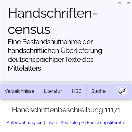
de
|
en
Handschriften­
census
Eine Bestandsaufnahme der
handschriftlichen Über­lieferung
deutschsprachiger Texte des
Mittelalters
Verzeichnisse
Literatur
HSC
Suche
Handschriftenbeschreibung 11171
Aufbewahrungsort
|
Inhalt
|
Kodikologie
|
Forschungsliteratur