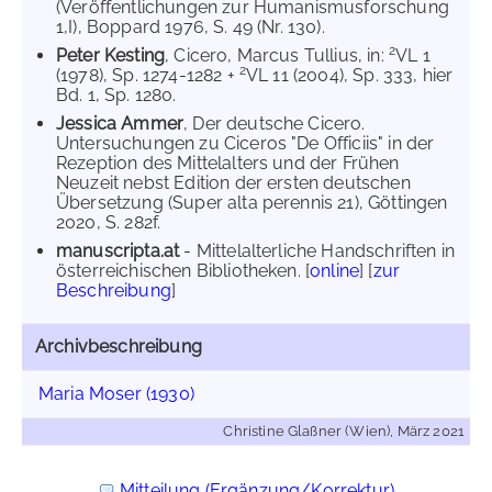
(Veröffentlichungen zur Humanismusforschung
1,I), Boppard 1976, S. 49 (Nr. 130).
2
Peter Kesting
, Cicero, Marcus Tullius, in:
VL 1
2
(1978), Sp. 1274-1282 +
VL 11 (2004), Sp. 333, hier
Bd. 1, Sp. 1280.
Jessica Ammer
, Der deutsche Cicero.
Untersuchungen zu Ciceros "De Officiis" in der
Rezeption des Mittelalters und der Frühen
Neuzeit nebst Edition der ersten deutschen
Übersetzung (Super alta perennis 21), Göttingen
2020, S. 282f.
manuscripta.at
- Mittelalterliche Handschriften in
österreichischen Bibliotheken. [
online
] [
zur
Beschreibung
]
Archivbeschreibung
Maria Moser (1930)
Christine Glaßner (Wien), März 2021
Mitteilung (Ergänzung/Korrektur)