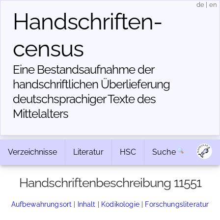
de
|
en
Handschriften­
census
Eine Bestandsaufnahme der
handschriftlichen Über­lieferung
deutschsprachiger Texte des
Mittelalters
Verzeichnisse
Literatur
HSC
Suche
Handschriftenbeschreibung 11551
Aufbewahrungsort
|
Inhalt
|
Kodikologie
|
Forschungsliteratur