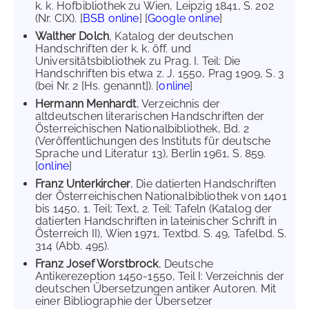
k. k. Hofbibliothek zu Wien, Leipzig 1841, S. 202
(Nr. CIX). [
BSB online
] [
Google online
]
Walther Dolch
, Katalog der deutschen
Handschriften der k. k. öff. und
Universitätsbibliothek zu Prag. I. Teil: Die
Handschriften bis etwa z. J. 1550, Prag 1909, S. 3
(bei Nr. 2 [Hs. genannt]). [
online
]
Hermann Menhardt
, Verzeichnis der
altdeutschen literarischen Handschriften der
Österreichischen Nationalbibliothek, Bd. 2
(Veröffentlichungen des Instituts für deutsche
Sprache und Literatur 13), Berlin 1961, S. 859.
[
online
]
Franz Unterkircher
, Die datierten Handschriften
der Österreichischen Nationalbibliothek von 1401
bis 1450, 1. Teil: Text, 2. Teil: Tafeln (Katalog der
datierten Handschriften in lateinischer Schrift in
Österreich II), Wien 1971, Textbd. S. 49, Tafelbd. S.
314 (Abb. 495).
Franz Josef Worstbrock
, Deutsche
Antikerezeption 1450-1550, Teil I: Verzeichnis der
deutschen Übersetzungen antiker Autoren. Mit
einer Bibliographie der Übersetzer