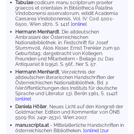
Tabulae
codicum manu scriptorum praeter
graecos et orientales in Bibliotheca Palatina
Vindobonensi asservatorum, edidit Academia
Caesarea Vindobonensis, Vol. IV: Cod. 5001-
6500, Wien 1870, S. 141f. [
online
]
Hermann Menhardt
, Die altdeutschen
Ambrasiani der Österreichischen
Nationalbibliothek, in: Festschrift für Josef
Stummvoll, Alois Kisser, Ernst Trenkler zum 50.
Geburtstag, dargebracht von Kollegen,
Freunden und Mitarbeitern = Beilage zu: Das
Antiquariat 8 (1952), S. 56f., hier S. 57.
Hermann Menhardt
, Verzeichnis der
altdeutschen literarischen Handschriften der
Österreichischen Nationalbibliothek, Bd. 2
(Veröffentlichungen des Instituts für deutsche
Sprache und Literatur 13), Berlin 1961, S. 1142f.
[
online
]
Daniela Höller
, Neues Licht auf den Kongreß der
Goldmacher. Edition und Kommentar von ÖNB
5509 (fol. 249r-253v), Wien 2007.
manuscripta.at
- Mittelalterliche Handschriften in
österreichischen Bibliotheken. [
online
] [
zur