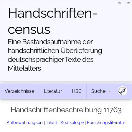
de
|
en
Handschriften­
census
Eine Bestandsaufnahme der
handschriftlichen Über­lieferung
deutschsprachiger Texte des
Mittelalters
Verzeichnisse
Literatur
HSC
Suche
Handschriftenbeschreibung 11763
Aufbewahrungsort
|
Inhalt
|
Kodikologie
|
Forschungsliteratur