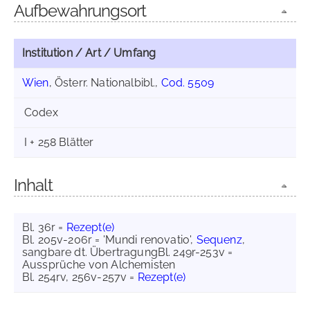
Aufbewahrungsort
Institution / Art / Umfang
Wien
, Österr. Nationalbibl.,
Cod. 5509
Codex
I + 258 Blätter
Inhalt
Bl. 36r =
Rezept(e)
Bl. 205v-206r = 'Mundi renovatio',
Sequenz
,
sangbare dt. ÜbertragungBl. 249r-253v =
Aussprüche von Alchemisten
Bl. 254rv, 256v-257v =
Rezept(e)