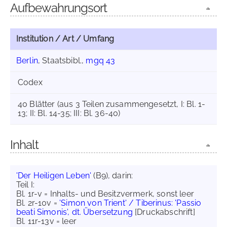
Aufbewahrungsort
Institution / Art / Umfang
Berlin
, Staatsbibl.,
mgq 43
Codex
40 Blätter (aus 3 Teilen zusammengesetzt, I: Bl. 1-
13; II: Bl. 14-35; III: Bl. 36-40)
Inhalt
'Der Heiligen Leben'
(B9), darin:
Teil I:
Bl. 1r-v = Inhalts- und Besitzvermerk, sonst leer
Bl. 2r-10v =
'Simon von Trient' / Tiberinus: 'Passio
beati Simonis', dt. Übersetzung
[Druckabschrift]
Bl. 11r-13v = leer