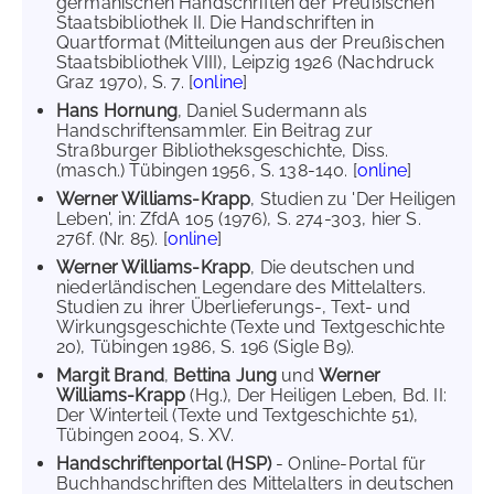
germanischen Handschriften der Preußischen
Staatsbibliothek II. Die Handschriften in
Quartformat (Mitteilungen aus der Preußischen
Staatsbibliothek VIII), Leipzig 1926 (Nachdruck
Graz 1970), S. 7. [
online
]
Hans Hornung
, Daniel Sudermann als
Handschriftensammler. Ein Beitrag zur
Straßburger Bibliotheksgeschichte, Diss.
(masch.) Tübingen 1956, S. 138-140. [
online
]
Werner Williams-Krapp
, Studien zu 'Der Heiligen
Leben', in: ZfdA 105 (1976), S. 274-303, hier S.
276f. (Nr. 85). [
online
]
Werner Williams-Krapp
, Die deutschen und
niederländischen Legendare des Mittelalters.
Studien zu ihrer Überlieferungs-, Text- und
Wirkungsgeschichte (Texte und Textgeschichte
20), Tübingen 1986, S. 196 (Sigle B9).
Margit Brand
,
Bettina Jung
und
Werner
Williams-Krapp
(Hg.), Der Heiligen Leben, Bd. II:
Der Winterteil (Texte und Textgeschichte 51),
Tübingen 2004, S. XV.
Handschriftenportal (HSP)
- Online-Portal für
Buchhandschriften des Mittelalters in deutschen