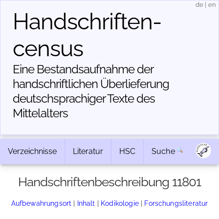
de
|
en
Handschriften­
census
Eine Bestandsaufnahme der
handschriftlichen Über­lieferung
deutschsprachiger Texte des
Mittelalters
Verzeichnisse
Literatur
HSC
Suche
Handschriftenbeschreibung 11801
Aufbewahrungsort
|
Inhalt
|
Kodikologie
|
Forschungsliteratur