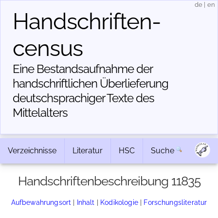
de
|
en
Handschriften­
census
Eine Bestandsaufnahme der
handschriftlichen Über­lieferung
deutschsprachiger Texte des
Mittelalters
Verzeichnisse
Literatur
HSC
Suche
Handschriftenbeschreibung 11835
Aufbewahrungsort
|
Inhalt
|
Kodikologie
|
Forschungsliteratur