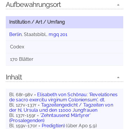
Aufbewahrungsort
Institution / Art / Umfang
Berlin
, Staatsbibl.,
mgq 201
Codex
170 Blätter
Inhalt
Bl. 68r-98v =
Elisabeth von Schönau
:
'Revelationes
de sacro exercitu virginum Coloniensum', dt.
Bl. 127v-137r =
Tagzeitengedicht / Tagzeiten von
der hl. Ursula und den 11000 Jungfrauen
Bl. 137r-159r =
'Zehntausend Märtyrer'
(Prosalegenden)
Bl. 159v-170r =
Predigt(en)
(über Apo 5,9)