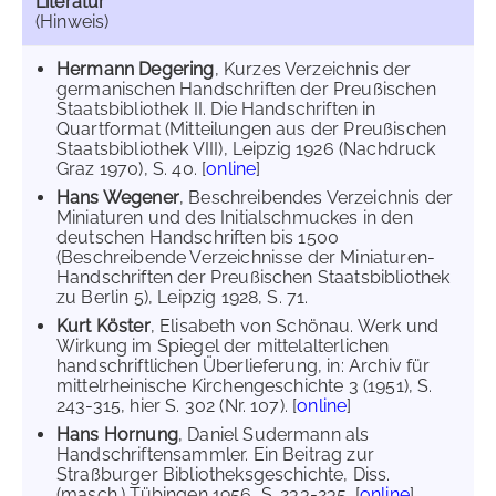
Literatur
(Hinweis)
Hermann Degering
, Kurzes Verzeichnis der
germanischen Handschriften der Preußischen
Staatsbibliothek II. Die Handschriften in
Quartformat (Mitteilungen aus der Preußischen
Staatsbibliothek VIII), Leipzig 1926 (Nachdruck
Graz 1970), S. 40. [
online
]
Hans Wegener
, Beschreibendes Verzeichnis der
Miniaturen und des Initialschmuckes in den
deutschen Handschriften bis 1500
(Beschreibende Verzeichnisse der Miniaturen-
Handschriften der Preußischen Staatsbibliothek
zu Berlin 5), Leipzig 1928, S. 71.
Kurt Köster
, Elisabeth von Schönau. Werk und
Wirkung im Spiegel der mittelalterlichen
handschriftlichen Überlieferung, in: Archiv für
mittelrheinische Kirchengeschichte 3 (1951), S.
243-315, hier S. 302 (Nr. 107). [
online
]
Hans Hornung
, Daniel Sudermann als
Handschriftensammler. Ein Beitrag zur
Straßburger Bibliotheksgeschichte, Diss.
(masch.) Tübingen 1956, S. 233-235. [
online
]