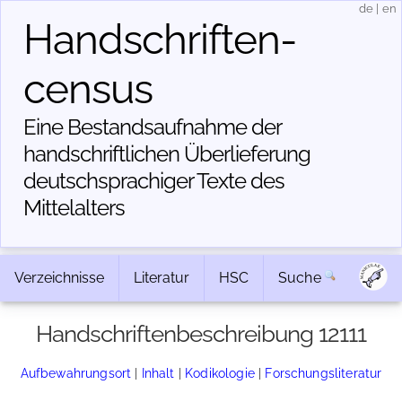
de
|
en
Handschriften­
census
Eine Bestandsaufnahme der
handschriftlichen Über­lieferung
deutschsprachiger Texte des
Mittelalters
Verzeichnisse
Literatur
HSC
Suche
Handschriftenbeschreibung 12111
Aufbewahrungsort
|
Inhalt
|
Kodikologie
|
Forschungsliteratur