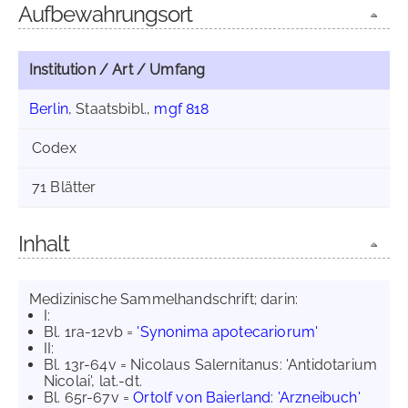
Aufbewahrungsort
Institution / Art / Umfang
Berlin
, Staatsbibl.,
mgf 818
Codex
71 Blätter
Inhalt
Medizinische Sammelhandschrift; darin:
I:
Bl. 1ra-12vb =
'Synonima apotecariorum'
II:
Bl. 13r-64v = Nicolaus Salernitanus: 'Antidotarium
Nicolai', lat.-dt.
Bl. 65r-67v =
Ortolf von Baierland
:
'Arzneibuch'