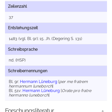
Zeilenzahl
37
Entstehungszeit
1483 (vgl. Bl. 9r); 15. Jh. (Degering S. 131)
Schreibsprache
nd. (HSP)
Schreibernennungen
Bl. 9r:
Hermann Lüneburg
[
per me fratrem
hermannum luneborch
]
Bl. 51v:
Hermann Lüneburg
[
Orate pro fratre
hermanno luneborch
]
Forschungsliteratur