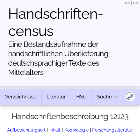
de
|
en
Handschriften­
census
Eine Bestandsaufnahme der
handschriftlichen Über­lieferung
deutschsprachiger Texte des
Mittelalters
Verzeichnisse
Literatur
HSC
Suche
Handschriftenbeschreibung 12123
Aufbewahrungsort
|
Inhalt
|
Kodikologie
|
Forschungsliteratur