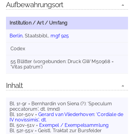
Aufbewahrungsort
Institution / Art / Umfang
Berlin
, Staatsbibl.,
mgf 925
Codex
55 Blätter (vorgebunden: Druck GW M50968 =
'Vitas patrum')
Inhalt
Bl. 1r-9r = Bernhardin von Siena (?): 'Speculum
peccatorum', dt. (mnd)
Bl. 10r-50v =
Gerard van Vliederhoven
:
'Cordiale de
IV novissimis', dt.
Bl. 50v-51v =
Exempel / Exempelsammlung
Bl. 52r-55v = Geistl. Traktat zur Bursfelder