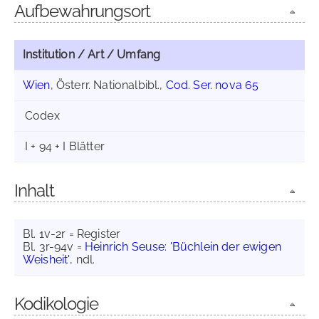
Aufbewahrungsort
Institution / Art / Umfang
Wien
, Österr. Nationalbibl.,
Cod. Ser. nova 65
Codex
I + 94 + I Blätter
Inhalt
Bl. 1v-2r = Register
Bl. 3r-94v =
Heinrich Seuse
:
'Büchlein der ewigen
Weisheit'
, ndl.
Kodikologie