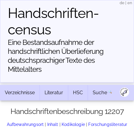
de
|
en
Handschriften­
census
Eine Bestandsaufnahme der
handschriftlichen Über­lieferung
deutschsprachiger Texte des
Mittelalters
Verzeichnisse
Literatur
HSC
Suche
Handschriftenbeschreibung 12207
Aufbewahrungsort
|
Inhalt
|
Kodikologie
|
Forschungsliteratur