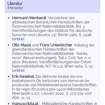
Literatur
(Hinweis)
Hermann Menhardt
, Verzeichnis der
altdeutschen literarischen Handschriften der
Österreichischen Nationalbibliothek, Bd. 3
(Veröffentlichungen des Instituts für deutsche
Sprache und Literatur 13), Berlin 1961, S. 1438.
[
online
]
Otto Mazal
und
Franz Unterkircher
, Katalog der
abendländischen Handschriften der
Österreichischen Nationalbibliothek. "Series
nova" (Neuerwerbungen), Teil 1: Cod. Ser. n. 1-
1600 (Museion. Veröffentlichungen der Österr.
Nationalbibliothek, N.F. IV,2,1), Wien 1965, S. 22.
[
online
]
Erik Kwakkel
, Die dietsche boeke die ons
toebehoeren. De kartuizers van Herne en de
productie van Middelnederlandse handschriften
in de regio Brussel (1350-1400) (Miscellanea
Neerlandica 27), Leuven 2002, S. 272-274 und
Abb. 11, 15.
manuscripta.at
- Mittelalterliche Handschriften in