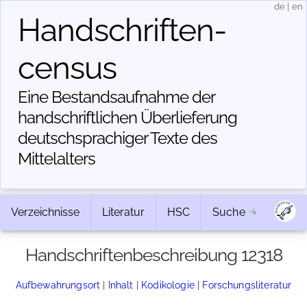
de
|
en
Handschriften­
census
Eine Bestandsaufnahme der
handschriftlichen Über­lieferung
deutschsprachiger Texte des
Mittelalters
Verzeichnisse
Literatur
HSC
Suche
Handschriftenbeschreibung 12318
Aufbewahrungsort
|
Inhalt
|
Kodikologie
|
Forschungsliteratur