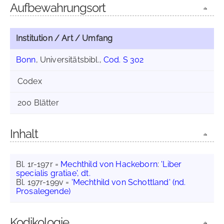
Aufbewahrungsort
Institution / Art / Umfang
Bonn
, Universitätsbibl.,
Cod. S 302
Codex
200 Blätter
Inhalt
Bl. 1r-197r =
Mechthild von Hackeborn
:
'Liber
specialis gratiae', dt.
Bl. 197r-199v =
'Mechthild von Schottland' (nd.
Prosalegende)
Kodikologie