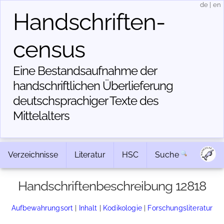
de
|
en
Handschriften­
census
Eine Bestandsaufnahme der
handschriftlichen Über­lieferung
deutschsprachiger Texte des
Mittelalters
Verzeichnisse
Literatur
HSC
Suche
Handschriftenbeschreibung 12818
Aufbewahrungsort
|
Inhalt
|
Kodikologie
|
Forschungsliteratur