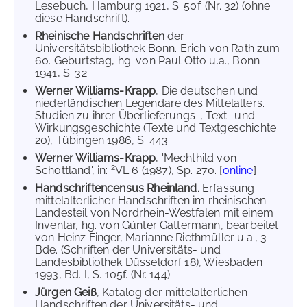
Lesebuch, Hamburg 1921, S. 50f. (Nr. 32) (ohne
diese Handschrift).
Rheinische Handschriften
der
Universitätsbibliothek Bonn. Erich von Rath zum
60. Geburtstag, hg. von Paul Otto u.a., Bonn
1941, S. 32.
Werner Williams-Krapp
, Die deutschen und
niederländischen Legendare des Mittelalters.
Studien zu ihrer Überlieferungs-, Text- und
Wirkungsgeschichte (Texte und Textgeschichte
20), Tübingen 1986, S. 443.
Werner Williams-Krapp
, 'Mechthild von
2
Schottland', in:
VL 6 (1987), Sp. 270. [
online
]
Handschriftencensus Rheinland.
Erfassung
mittelalterlicher Handschriften im rheinischen
Landesteil von Nordrhein-Westfalen mit einem
Inventar, hg. von Günter Gattermann, bearbeitet
von Heinz Finger, Marianne Riethmüller u.a., 3
Bde. (Schriften der Universitäts- und
Landesbibliothek Düsseldorf 18), Wiesbaden
1993, Bd. I, S. 105f. (Nr. 144).
Jürgen Geiß
, Katalog der mittelalterlichen
Handschriften der Universitäts- und