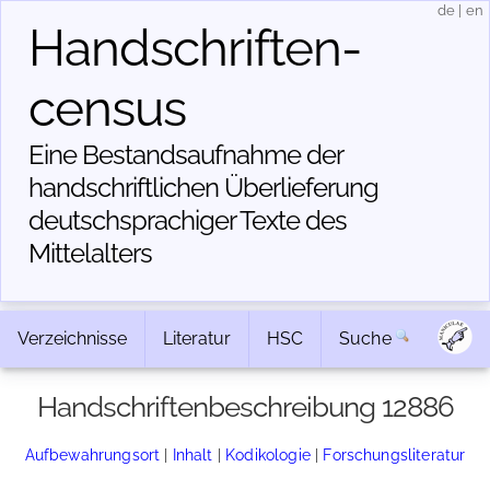
de
|
en
Handschriften­
census
Eine Bestandsaufnahme der
handschriftlichen Über­lieferung
deutschsprachiger Texte des
Mittelalters
Verzeichnisse
Literatur
HSC
Suche
Handschriftenbeschreibung 12886
Aufbewahrungsort
|
Inhalt
|
Kodikologie
|
Forschungsliteratur