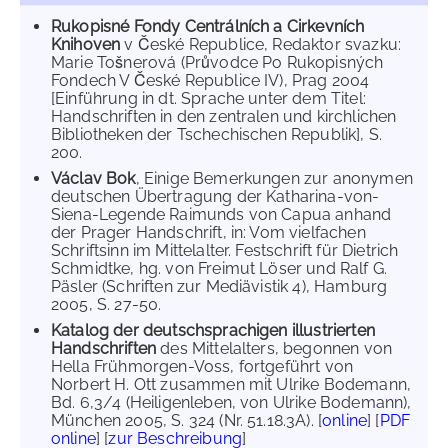
Rukopisné Fondy Centrálních a Cirkevních
Knihoven
v České Republice, Redaktor svazku:
Marie Tošnerová (Průvodce Po Rukopisných
Fondech V České Republice IV), Prag 2004
[Einführung in dt. Sprache unter dem Titel:
Handschriften in den zentralen und kirchlichen
Bibliotheken der Tschechischen Republik], S.
200.
Václav Bok
, Einige Bemerkungen zur anonymen
deutschen Übertragung der Katharina-von-
Siena-Legende Raimunds von Capua anhand
der Prager Handschrift, in: Vom vielfachen
Schriftsinn im Mittelalter. Festschrift für Dietrich
Schmidtke, hg. von Freimut Löser und Ralf G.
Päsler (Schriften zur Mediävistik 4), Hamburg
2005, S. 27-50.
Katalog der deutschsprachigen illustrierten
Handschriften
des Mittelalters, begonnen von
Hella Frühmorgen-Voss, fortgeführt von
Norbert H. Ott zusammen mit Ulrike Bodemann,
Bd. 6,3/4 (Heiligenleben, von Ulrike Bodemann),
München 2005, S. 324 (Nr. 51.18.3A). [
online
] [
PDF
online
] [
zur Beschreibung
]