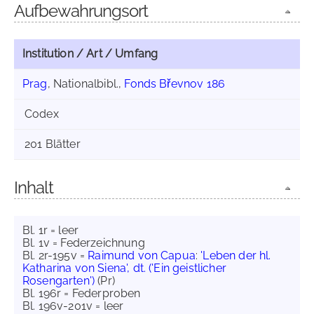
Aufbewahrungsort
Institution / Art / Umfang
Prag
, Nationalbibl.,
Fonds Břevnov 186
Codex
201 Blätter
Inhalt
Bl. 1r = leer
Bl. 1v = Federzeichnung
Bl. 2r-195v =
Raimund von Capua
:
'Leben der hl.
Katharina von Siena', dt. ('Ein geistlicher
Rosengarten')
(Pr)
Bl. 196r = Federproben
Bl. 196v-201v = leer