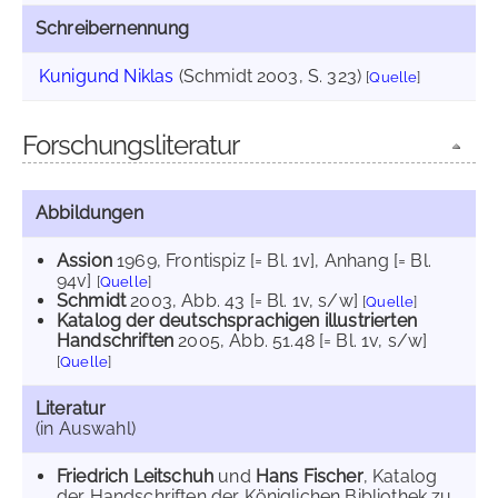
Schreibernennung
Kunigund Niklas
(Schmidt 2003, S. 323)
[
Quelle
]
Forschungsliteratur
Abbildungen
Assion
1969
, Frontispiz [= Bl. 1v]
, Anhang [= Bl.
94v]
[
Quelle
]
Schmidt
2003
, Abb. 43 [= Bl. 1v, s/w]
[
Quelle
]
Katalog der deutschsprachigen illustrierten
Handschriften
2005
, Abb. 51.48 [= Bl. 1v, s/w]
[
Quelle
]
Literatur
(in Auswahl)
Friedrich Leitschuh
und
Hans Fischer
, Katalog
der Handschriften der Königlichen Bibliothek zu