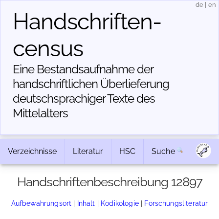
de
|
en
Handschriften­
census
Eine Bestandsaufnahme der
handschriftlichen Über­lieferung
deutschsprachiger Texte des
Mittelalters
Verzeichnisse
Literatur
HSC
Suche
Handschriftenbeschreibung 12897
Aufbewahrungsort
|
Inhalt
|
Kodikologie
|
Forschungsliteratur