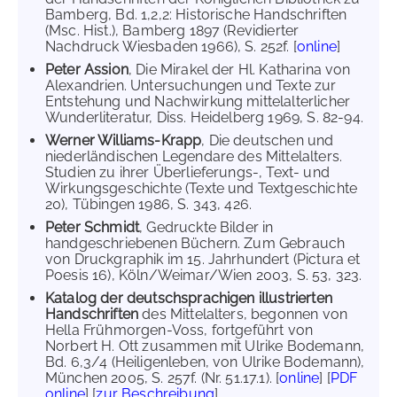
Bamberg, Bd. 1,2,2: Historische Handschriften
(Msc. Hist.), Bamberg 1897 (Revidierter
Nachdruck Wiesbaden 1966), S. 252f. [
online
]
Peter Assion
, Die Mirakel der Hl. Katharina von
Alexandrien. Untersuchungen und Texte zur
Entstehung und Nachwirkung mittelalterlicher
Wunderliteratur, Diss. Heidelberg 1969, S. 82-94.
Werner Williams-Krapp
, Die deutschen und
niederländischen Legendare des Mittelalters.
Studien zu ihrer Überlieferungs-, Text- und
Wirkungsgeschichte (Texte und Textgeschichte
20), Tübingen 1986, S. 343, 426.
Peter Schmidt
, Gedruckte Bilder in
handgeschriebenen Büchern. Zum Gebrauch
von Druckgraphik im 15. Jahrhundert (Pictura et
Poesis 16), Köln/Weimar/Wien 2003, S. 53, 323.
Katalog der deutschsprachigen illustrierten
Handschriften
des Mittelalters, begonnen von
Hella Frühmorgen-Voss, fortgeführt von
Norbert H. Ott zusammen mit Ulrike Bodemann,
Bd. 6,3/4 (Heiligenleben, von Ulrike Bodemann),
München 2005, S. 257f. (Nr. 51.17.1). [
online
] [
PDF
online
] [
zur Beschreibung
]