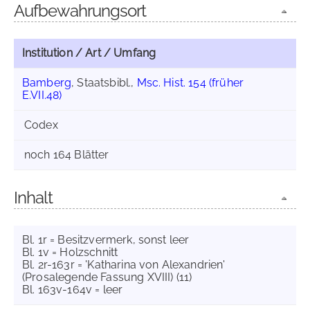
Aufbewahrungsort
Institution / Art / Umfang
Bamberg
, Staatsbibl.,
Msc. Hist. 154 (früher
E.VII.48)
Codex
noch 164 Blätter
Inhalt
Bl. 1r = Besitzvermerk, sonst leer
Bl. 1v = Holzschnitt
Bl. 2r-163r = 'Katharina von Alexandrien'
(Prosalegende Fassung XVIII) (11)
Bl. 163v-164v = leer