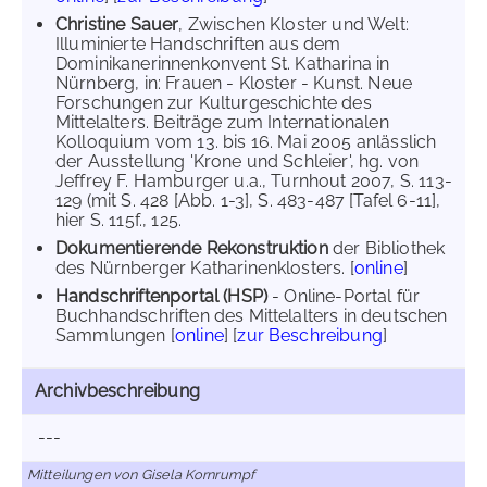
Christine Sauer
, Zwischen Kloster und Welt:
Illuminierte Handschriften aus dem
Dominikanerinnenkonvent St. Katharina in
Nürnberg, in: Frauen - Kloster - Kunst. Neue
Forschungen zur Kulturgeschichte des
Mittelalters. Beiträge zum Internationalen
Kolloquium vom 13. bis 16. Mai 2005 anlässlich
der Ausstellung 'Krone und Schleier', hg. von
Jeffrey F. Hamburger u.a., Turnhout 2007, S. 113-
129 (mit S. 428 [Abb. 1-3], S. 483-487 [Tafel 6-11],
hier S. 115f., 125.
Dokumentierende Rekonstruktion
der Bibliothek
des Nürnberger Katharinenklosters. [
online
]
Handschriftenportal (HSP)
- Online-Portal für
Buchhandschriften des Mittelalters in deutschen
Sammlungen [
online
] [
zur Beschreibung
]
Archivbeschreibung
---
Mitteilungen von Gisela Kornrumpf