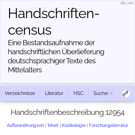
de
|
en
Handschriften­
census
Eine Bestandsaufnahme der
handschriftlichen Über­lieferung
deutschsprachiger Texte des
Mittelalters
Verzeichnisse
Literatur
HSC
Suche
Handschriftenbeschreibung 12954
Aufbewahrungsort
|
Inhalt
|
Kodikologie
|
Forschungsliteratur