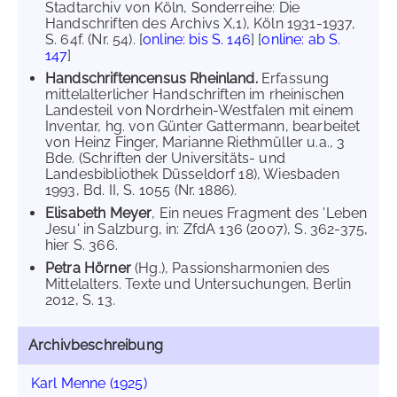
Stadtarchiv von Köln, Sonderreihe: Die
Handschriften des Archivs X,1), Köln 1931-1937,
S. 64f. (Nr. 54). [
online: bis S. 146
] [
online: ab S.
147
]
Handschriftencensus Rheinland.
Erfassung
mittelalterlicher Handschriften im rheinischen
Landesteil von Nordrhein-Westfalen mit einem
Inventar, hg. von Günter Gattermann, bearbeitet
von Heinz Finger, Marianne Riethmüller u.a., 3
Bde. (Schriften der Universitäts- und
Landesbibliothek Düsseldorf 18), Wiesbaden
1993, Bd. II, S. 1055 (Nr. 1886).
Elisabeth Meyer
, Ein neues Fragment des 'Leben
Jesu' in Salzburg, in: ZfdA 136 (2007), S. 362-375,
hier S. 366.
Petra Hörner
(Hg.), Passionsharmonien des
Mittelalters. Texte und Untersuchungen, Berlin
2012, S. 13.
Archivbeschreibung
Karl Menne (1925)