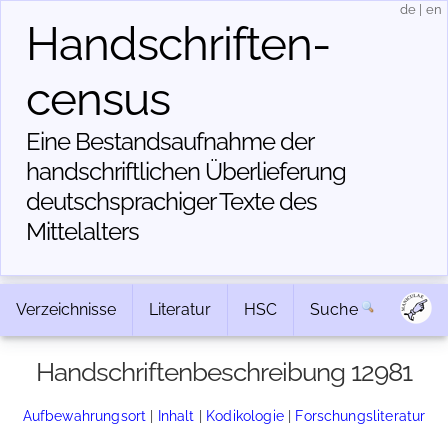
de
|
en
Handschriften­
census
Eine Bestandsaufnahme der
handschriftlichen Über­lieferung
deutschsprachiger Texte des
Mittelalters
Verzeichnisse
Literatur
HSC
Suche
Handschriftenbeschreibung 12981
Aufbewahrungsort
|
Inhalt
|
Kodikologie
|
Forschungsliteratur