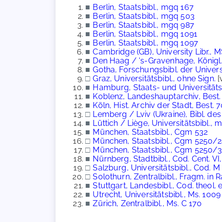
■
Berlin, Staatsbibl., mgq 167
■
Berlin, Staatsbibl., mgq 503
■
Berlin, Staatsbibl., mgq 987
■
Berlin, Staatsbibl., mgq 1091
■
Berlin, Staatsbibl., mgq 1097
■
Cambridge (GB), University Libr., M
■
Den Haag / 's-Gravenhage, Königl. B
■
Gotha, Forschungsbibl. der Universi
□
Graz, Universitätsbibl., ohne Sign.
[
■
Hamburg, Staats- und Universitätsb
■
Koblenz, Landeshauptarchiv, Best. 
■
Köln, Hist. Archiv der Stadt, Best. 
□
Lemberg / Lviv (Ukraine), Bibl. des
■
Lüttich / Liège, Universitätsbibl., 
■
München, Staatsbibl., Cgm 532
□
München, Staatsbibl., Cgm 5250/
□
München, Staatsbibl., Cgm 5250/
■
Nürnberg, Stadtbibl., Cod. Cent. VI,
□
Salzburg, Universitätsbibl., Cod. M 
□
Solothurn, Zentralbibl., Fragm. in R
■
Stuttgart, Landesbibl., Cod. theol. et
■
Utrecht, Universitätsbibl., Ms. 1009 
■
Zürich, Zentralbibl., Ms. C 170