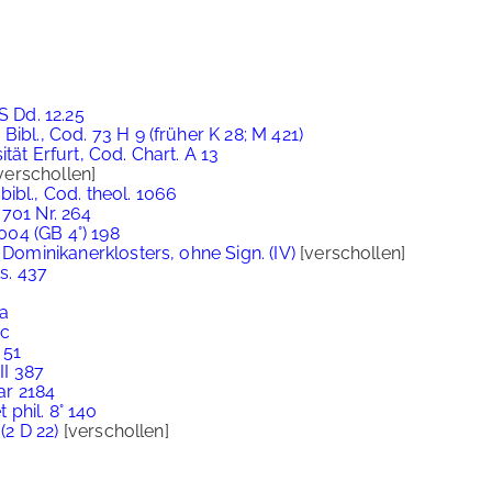
S Dd. 12.25
ibl., Cod. 73 H 9 (früher K 28; M 421)
tät Erfurt, Cod. Chart. A 13
verschollen]
ibl., Cod. theol. 1066
701 Nr. 264
7004 (GB 4°) 198
 Dominikanerklosters, ohne Sign. (IV)
[verschollen]
ms. 437
2a
3c
 51
II 387
ar 2184
 phil. 8° 140
(2 D 22)
[verschollen]