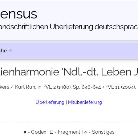
census
dschriftlichen Über­lieferung deutschsprachi
che
ienharmonie 'Ndl.-dt. Leben J
2
2
ers / Kurt Ruh, in:
VL 2 (1980), Sp. 646-651 +
VL 11 (2004),
Überlieferung
|
Mitüberlieferung
■ = Codex | □ = Fragment | ○ = Sonstiges