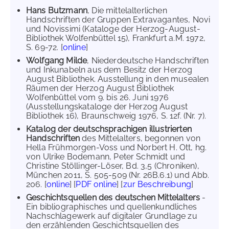
Hans Butzmann
, Die mittelalterlichen
Handschriften der Gruppen Extravagantes, Novi
und Novissimi (Kataloge der Herzog-August-
Bibliothek Wolfenbüttel 15), Frankfurt a.M. 1972,
S. 69-72. [
online
]
Wolfgang Milde
, Niederdeutsche Handschriften
und Inkunabeln aus dem Besitz der Herzog
August Bibliothek. Ausstellung in den musealen
Räumen der Herzog August Bibliothek
Wolfenbüttel vom 9. bis 26. Juni 1976
(Ausstellungskataloge der Herzog August
Bibliothek 16), Braunschweig 1976, S. 12f. (Nr. 7).
Katalog der deutschsprachigen illustrierten
Handschriften
des Mittelalters, begonnen von
Hella Frühmorgen-Voss und Norbert H. Ott, hg.
von Ulrike Bodemann, Peter Schmidt und
Christine Stöllinger-Löser, Bd. 3,5 (Chroniken),
München 2011, S. 505-509 (Nr. 26B.6.1) und Abb.
206. [
online
] [
PDF online
] [
zur Beschreibung
]
Geschichtsquellen des deutschen Mittelalters
-
Ein bibliographisches und quellenkundliches
Nachschlagewerk auf digitaler Grundlage zu
den erzählenden Geschichtsquellen des