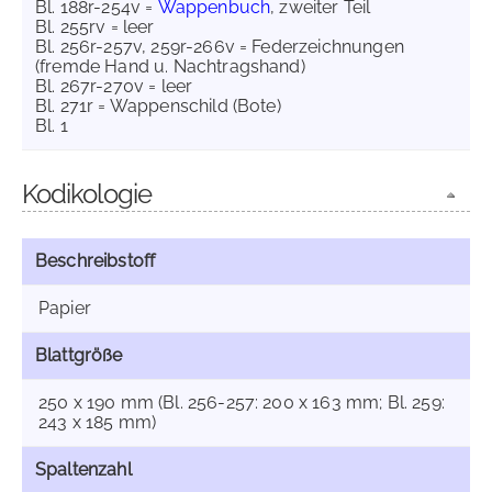
Bl. 188r-254v =
Wappenbuch
, zweiter Teil
Bl. 255rv = leer
Bl. 256r-257v, 259r-266v = Federzeichnungen
(fremde Hand u. Nachtragshand)
Bl. 267r-270v = leer
Bl. 271r = Wappenschild (Bote)
Bl. 1
Kodikologie
Beschreibstoff
Papier
Blattgröße
250 x 190 mm (Bl. 256-257: 200 x 163 mm; Bl. 259:
243 x 185 mm)
Spaltenzahl