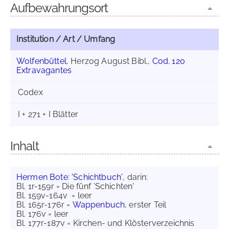
Aufbewahrungsort
Institution / Art / Umfang
Wolfenbüttel
, Herzog August Bibl.,
Cod. 120
Extravagantes
Codex
I + 271 + I Blätter
Inhalt
Hermen Bote
:
'Schichtbuch'
, darin:
Bl. 1r-159r = Die fünf 'Schichten'
Bl. 159v-164v = leer
Bl. 165r-176r =
Wappenbuch
, erster Teil
Bl. 176v = leer
Bl. 177r-187v = Kirchen- und Klösterverzeichnis