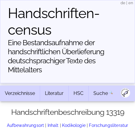
de
|
en
Handschriften­
census
Eine Bestandsaufnahme der
handschriftlichen Über­lieferung
deutschsprachiger Texte des
Mittelalters
Verzeichnisse
Literatur
HSC
Suche
Handschriftenbeschreibung 13319
Aufbewahrungsort
|
Inhalt
|
Kodikologie
|
Forschungsliteratur