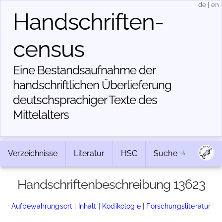
de
|
en
Handschriften­
census
Eine Bestandsaufnahme der
handschriftlichen Über­lieferung
deutschsprachiger Texte des
Mittelalters
Verzeichnisse
Literatur
HSC
Suche
Handschriftenbeschreibung 13623
Aufbewahrungsort
|
Inhalt
|
Kodikologie
|
Forschungsliteratur