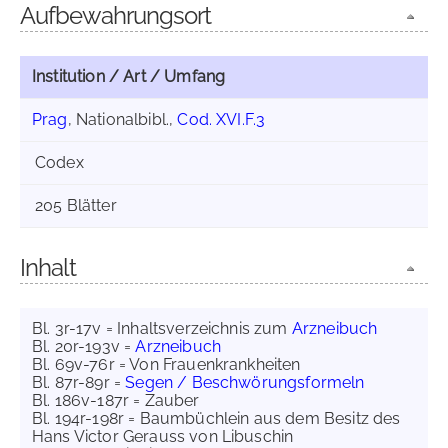
Aufbewahrungsort
Institution / Art / Umfang
Prag
, Nationalbibl.,
Cod. XVI.F.3
Codex
205 Blätter
Inhalt
Bl. 3r-17v = Inhaltsverzeichnis zum
Arzneibuch
Bl. 20r-193v =
Arzneibuch
Bl. 69v-76r = Von Frauenkrankheiten
Bl. 87r-89r =
Segen / Beschwörungsformeln
Bl. 186v-187r = Zauber
Bl. 194r-198r = Baumbüchlein aus dem Besitz des
Hans Victor Gerauss von Libuschin