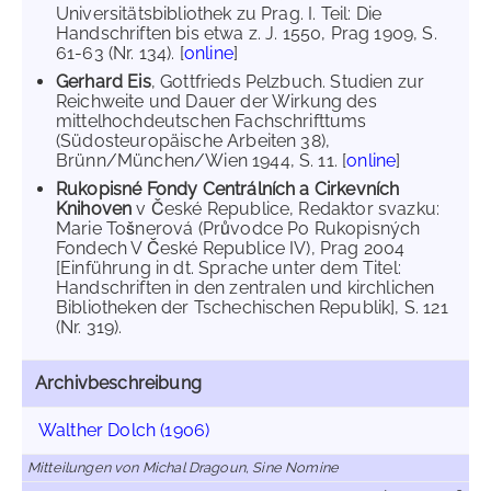
Universitätsbibliothek zu Prag. I. Teil: Die
Handschriften bis etwa z. J. 1550, Prag 1909, S.
61-63 (Nr. 134). [
online
]
Gerhard Eis
, Gottfrieds Pelzbuch. Studien zur
Reichweite und Dauer der Wirkung des
mittelhochdeutschen Fachschrifttums
(Südosteuropäische Arbeiten 38),
Brünn/München/Wien 1944, S. 11. [
online
]
Rukopisné Fondy Centrálních a Cirkevních
Knihoven
v České Republice, Redaktor svazku:
Marie Tošnerová (Průvodce Po Rukopisných
Fondech V České Republice IV), Prag 2004
[Einführung in dt. Sprache unter dem Titel:
Handschriften in den zentralen und kirchlichen
Bibliotheken der Tschechischen Republik], S. 121
(Nr. 319).
Archivbeschreibung
Walther Dolch (1906)
Mitteilungen von Michal Dragoun, Sine Nomine