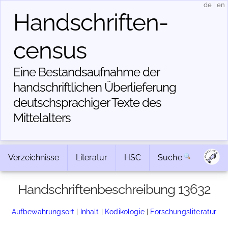
de
|
en
Handschriften­
census
Eine Bestandsaufnahme der
handschriftlichen Über­lieferung
deutschsprachiger Texte des
Mittelalters
Verzeichnisse
Literatur
HSC
Suche
Handschriftenbeschreibung 13632
Aufbewahrungsort
|
Inhalt
|
Kodikologie
|
Forschungsliteratur