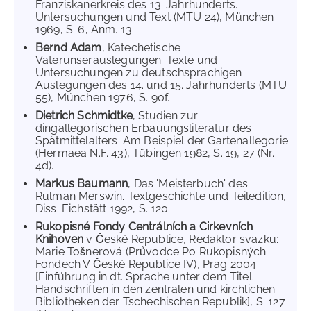
Franziskanerkreis des 13. Jahrhunderts.
Untersuchungen und Text (MTU 24), München
1969, S. 6, Anm. 13.
Bernd Adam
, Katechetische
Vaterunserauslegungen. Texte und
Untersuchungen zu deutschsprachigen
Auslegungen des 14. und 15. Jahrhunderts (MTU
55), München 1976, S. 90f.
Dietrich Schmidtke
, Studien zur
dingallegorischen Erbauungsliteratur des
Spätmittelalters. Am Beispiel der Gartenallegorie
(Hermaea N.F. 43), Tübingen 1982, S. 19, 27 (Nr.
4d).
Markus Baumann
, Das 'Meisterbuch' des
Rulman Merswin. Textgeschichte und Teiledition,
Diss. Eichstätt 1992, S. 120.
Rukopisné Fondy Centrálních a Cirkevních
Knihoven
v České Republice, Redaktor svazku:
Marie Tošnerová (Průvodce Po Rukopisných
Fondech V České Republice IV), Prag 2004
[Einführung in dt. Sprache unter dem Titel:
Handschriften in den zentralen und kirchlichen
Bibliotheken der Tschechischen Republik], S. 127