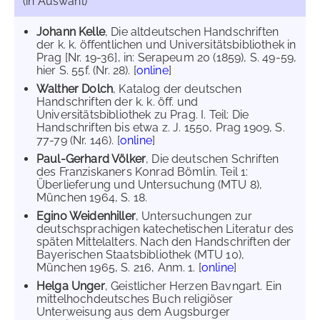
(in Auswahl)
Johann Kelle
, Die altdeutschen Handschriften
der k. k. öffentlichen und Universitätsbibliothek in
Prag [Nr. 19-36], in: Serapeum 20 (1859), S. 49-59,
hier S. 55f. (Nr. 28). [
online
]
Walther Dolch
, Katalog der deutschen
Handschriften der k. k. öff. und
Universitätsbibliothek zu Prag. I. Teil: Die
Handschriften bis etwa z. J. 1550, Prag 1909, S.
77-79 (Nr. 146). [
online
]
Paul-Gerhard Völker
, Die deutschen Schriften
des Franziskaners Konrad Bömlin. Teil 1:
Überlieferung und Untersuchung (MTU 8),
München 1964, S. 18.
Egino Weidenhiller
, Untersuchungen zur
deutschsprachigen katechetischen Literatur des
späten Mittelalters. Nach den Handschriften der
Bayerischen Staatsbibliothek (MTU 10),
München 1965, S. 216, Anm. 1. [
online
]
Helga Unger
, Geistlicher Herzen Bavngart. Ein
mittelhochdeutsches Buch religiöser
Unterweisung aus dem Augsburger