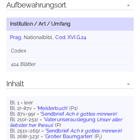
Aufbewahrungsort
Institution / Art / Umfang
Prag
, Nationalbibl.,
Cod. XVI.G.24
Codex
414 Blätter
Inhalt
Bl. 1 = leer
Bl. 2r-87v =
'Meisterbuch'
(P1)
Bl. 87v-99r =
'Sendbrief
Ach ir gottes minnerin
'
Bl. 210r-251r =
'Vaterunserauslegung
Unser aller
liebster her Ihesus
'
(P)
Bl. 251v-265r =
'Sendbrief
Ach ir gottes minnerin
'
Bl. 268r-323r =
'Großer Baumgarten'
(P
)
1