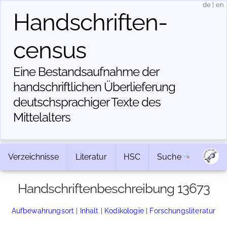
de
|
en
Handschriften­
census
Eine Bestandsaufnahme der
handschriftlichen Über­lieferung
deutschsprachiger Texte des
Mittelalters
Verzeichnisse
Literatur
HSC
Suche
Handschriftenbeschreibung 13673
Aufbewahrungsort
|
Inhalt
|
Kodikologie
|
Forschungsliteratur