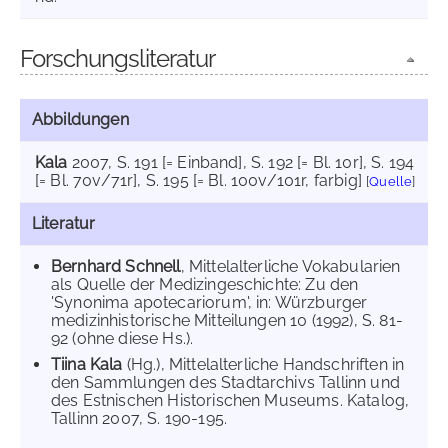
Forschungsliteratur
Abbildungen
Kala
2007
, S. 191 [= Einband]
, S. 192 [= Bl. 10r]
, S. 194
[= Bl. 70v/71r]
, S. 195 [= Bl. 100v/101r, farbig]
[
Quelle
]
Literatur
Bernhard Schnell
, Mittelalterliche Vokabularien
als Quelle der Medizingeschichte: Zu den
'Synonima apotecariorum', in: Würzburger
medizinhistorische Mitteilungen 10 (1992), S. 81-
92 (ohne diese Hs.).
Tiina Kala
(Hg.), Mittelalterliche Handschriften in
den Sammlungen des Stadtarchivs Tallinn und
des Estnischen Historischen Museums. Katalog,
Tallinn 2007, S. 190-195.