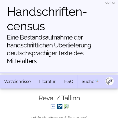
de
|
en
Handschriften­
census
Eine Bestandsaufnahme der
handschriftlichen Über­lieferung
deutschsprachiger Texte des
Mittelalters
Verzeichnisse
Literatur
HSC
Suche
Reval / Tallinn
Letzte Aktualisierung: 8. Februar 2026