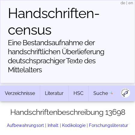
de
|
en
Handschriften­
census
Eine Bestandsaufnahme der
handschriftlichen Über­lieferung
deutschsprachiger Texte des
Mittelalters
Verzeichnisse
Literatur
HSC
Suche
Handschriftenbeschreibung 13698
Aufbewahrungsort
|
Inhalt
|
Kodikologie
|
Forschungsliteratur