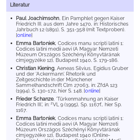
Literatur
Paul Joachimsohn
, Ein Pamphlet gegen Kaiser
Friedrich III. aus dem Jahre 1470, in: Historisches
Jahrbuch 12 (1891), S. 351-358 (mit Textproben).
[
online
]
Emma Bartoniek
, Codices manu scripti latini 1:
Codices latini medii aevi (A Magyar Nemzeti
Múzeum Országos Széchényi Könyvtárának
címjegyzéke 12), Budapest 1940, S. 179-186.
Christian Kiening
, Aeneas Silvius, Egidius Gruber
und der 'Ackermann'. Rhetorik und
Zeitgeschichte in der Münchener
Sammelhandschrift Clm 27063, in: ZfdA 123
(1994), S. 130-172, hier S. 148. [
online
]
Frieder Schanze
, 'Türkenmahnung an Kaiser
2
Friedrich III.', in:
VL 9 (1995), Sp. 1167f., hier Sp.
1167.
Emma Bartoniek
, Codices manu scripti latini 1:
Codices latini medii aevi (A Magyar Nemzeti
Múzeum Országos Széchényi Könyvtárának
címjegyzéke 12), Budapest 1940 (Online-