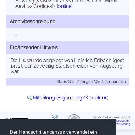
Fassung [>> Kézirattár >> Codices Latini Medii
Aevii >> Codices]). [
online
]
Archivbeschreibung
---
Ergänzender Hinweis
Die Hs. wurde angelegt von Heinrich Erlbach (gest.
1472), der zeitweilig Stadtschreiber von Augsburg
war.
Klaus Graf / Jürgen Wolf, Januar 2010
Mitteilung (Ergänzung/Korrektur)
Handschriftencensus 2026
Impressum
|
Datenschutzerklärung
Der Handschriftencensus verwendet ein