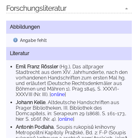
Forschungsliteratur
Abbildungen
Angabe fehlt
Literatur
Emil Franz Rössler
(Hg.), Das altprager
Stadtrecht aus dem XIV. Jahrhunderte, nach den
vorhandenen Handschriften zum ersten Mal hg.
und erläutert (Deutsche Rechtsdenkmäler aus
Böhmen und Mähren 1), Prag 1845, S. XXXVI-
XXXVIII (Nr. III). [
online
]
Johann Kelle
, Altdeutsche Handschriften aus
Prager Bibliotheken, III. Bibliothek des
Domcapitels, in: Serapeum 29 (1868), S. 161-173,
hier S. 166f. (Nr. 4). [
online
]
Antonín Podlaha
, Soupis rukopisů knihovny
Metropolitní Kapitoly Pražské, Bd. 2: F-P (Soupis