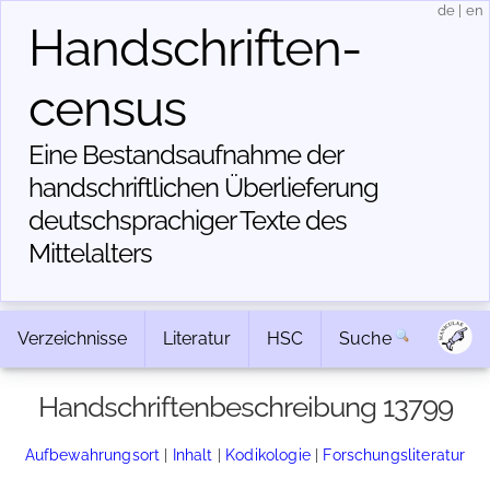
de
|
en
Handschriften­
census
Eine Bestandsaufnahme der
handschriftlichen Über­lieferung
deutschsprachiger Texte des
Mittelalters
Verzeichnisse
Literatur
HSC
Suche
Handschriftenbeschreibung 13799
Aufbewahrungsort
|
Inhalt
|
Kodikologie
|
Forschungsliteratur