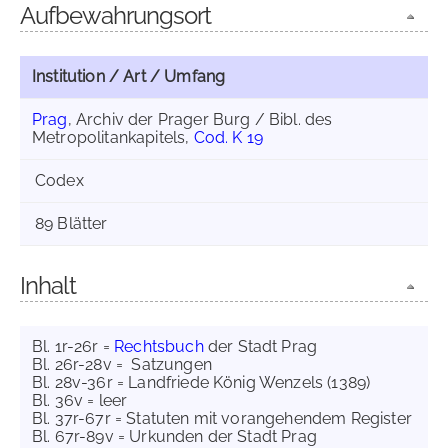
Aufbewahrungsort
Institution / Art / Umfang
Prag
, Archiv der Prager Burg / Bibl. des
Metropolitankapitels,
Cod. K 19
Codex
89 Blätter
Inhalt
Bl. 1r-26r =
Rechtsbuch
der Stadt Prag
Bl. 26r-28v = Satzungen
Bl. 28v-36r = Landfriede König Wenzels (1389)
Bl. 36v = leer
Bl. 37r-67r = Statuten mit vorangehendem Register
Bl. 67r-89v = Urkunden der Stadt Prag