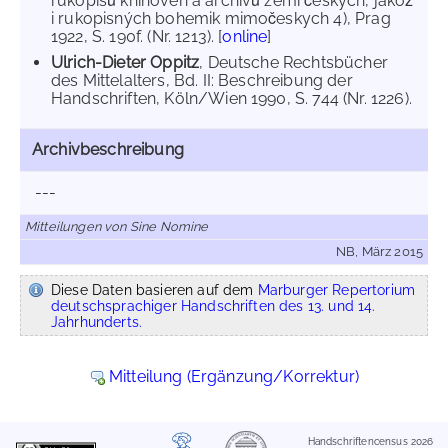
rukopisů knihoven a archivů zemí českých, jakož
i rukopisných bohemik mimočeskych 4), Prag
1922, S. 190f. (Nr. 1213). [
online
]
Ulrich-Dieter Oppitz
, Deutsche Rechtsbücher
des Mittelalters, Bd. II: Beschreibung der
Handschriften, Köln/Wien 1990, S. 744 (Nr. 1226).
Archivbeschreibung
---
Mitteilungen von Sine Nomine
NB, März 2015
Diese Daten basieren auf dem
Marburger Repertorium
deutschsprachiger Handschriften des 13. und 14.
Jahrhunderts.
Mitteilung (Ergänzung/Korrektur)
Handschriftencensus 2026