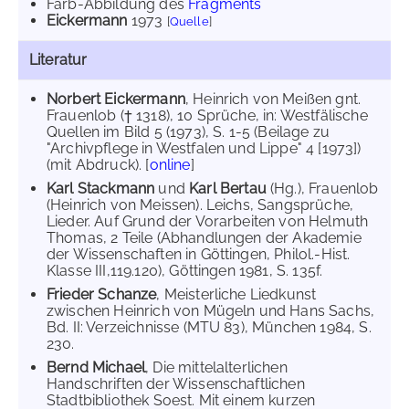
Farb-Abbildung des
Fragments
Eickermann
1973
[
Quelle
]
Literatur
Norbert Eickermann
, Heinrich von Meißen gnt.
Frauenlob († 1318), 10 Sprüche, in: Westfälische
Quellen im Bild 5 (1973), S. 1-5 (Beilage zu
"Archivpflege in Westfalen und Lippe" 4 [1973])
(mit Abdruck). [
online
]
Karl Stackmann
und
Karl Bertau
(Hg.), Frauenlob
(Heinrich von Meissen). Leichs, Sangsprüche,
Lieder. Auf Grund der Vorarbeiten von Helmuth
Thomas, 2 Teile (Abhandlungen der Akademie
der Wissenschaften in Göttingen, Philol.-Hist.
Klasse III,119.120), Göttingen 1981, S. 135f.
Frieder Schanze
, Meisterliche Liedkunst
zwischen Heinrich von Mügeln und Hans Sachs,
Bd. II: Verzeichnisse (MTU 83), München 1984, S.
230.
Bernd Michael
, Die mittelalterlichen
Handschriften der Wissenschaftlichen
Stadtbibliothek Soest. Mit einem kurzen