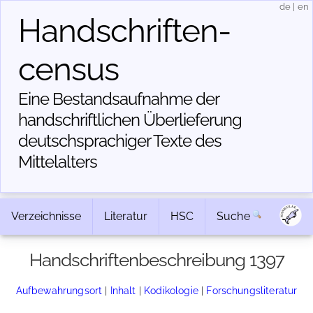
de
|
en
Handschriften­
census
Eine Bestandsaufnahme der
handschriftlichen Über­lieferung
deutschsprachiger Texte des
Mittelalters
Verzeichnisse
Literatur
HSC
Suche
Handschriftenbeschreibung 1397
Aufbewahrungsort
|
Inhalt
|
Kodikologie
|
Forschungsliteratur