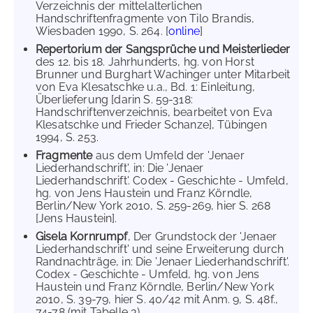
Verzeichnis der mittelalterlichen
Handschriftenfragmente von Tilo Brandis,
Wiesbaden 1990, S. 264. [
online
]
Repertorium der Sangsprüche und Meisterlieder
des 12. bis 18. Jahrhunderts, hg. von Horst
Brunner und Burghart Wachinger unter Mitarbeit
von Eva Klesatschke u.a., Bd. 1: Einleitung,
Überlieferung [darin S. 59-318:
Handschriftenverzeichnis, bearbeitet von Eva
Klesatschke und Frieder Schanze], Tübingen
1994, S. 253.
Fragmente
aus dem Umfeld der 'Jenaer
Liederhandschrift', in: Die 'Jenaer
Liederhandschrift'. Codex - Geschichte - Umfeld,
hg. von Jens Haustein und Franz Körndle,
Berlin/New York 2010, S. 259-269, hier S. 268
[Jens Haustein].
Gisela Kornrumpf
, Der Grundstock der 'Jenaer
Liederhandschrift' und seine Erweiterung durch
Randnachträge, in: Die 'Jenaer Liederhandschrift'.
Codex - Geschichte - Umfeld, hg. von Jens
Haustein und Franz Körndle, Berlin/New York
2010, S. 39-79, hier S. 40/42 mit Anm. 9, S. 48f.,
74-78 (mit Tabelle 3).