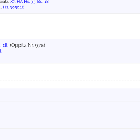
esitz,
XX. HA Hs. 33, Bd. 18
.,
Hs. 3050.18
, dt.
(Oppitz Nr. 97a)
t.