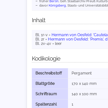
früher
Berlin
, Geh. Staatsarchiv Preuß. Kulturb
davor
Königsberg
, Staats- und Universitätsbibl
Inhalt
Bl. 1r-v =
Hermann von Oesfeld
:
'Cautela'
Bl. 2r =
Hermann von Oesfeld
:
'Premis', d
Bl. 2v-4v = leer
Kodikologie
Beschreibstoff
Pergament
Blattgröße
170 x 140 mm
Schriftraum
140 x 100 mm
Spaltenzahl
1