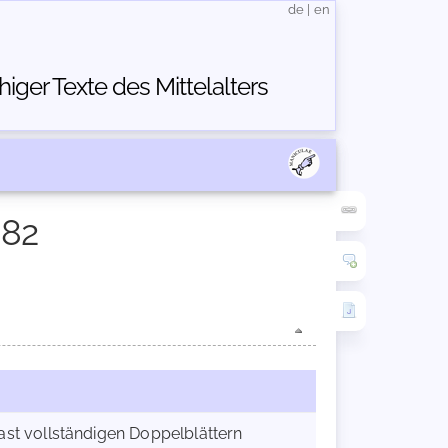
de
|
en
ger Texte des Mittelalters
982
fast vollständigen Doppelblättern