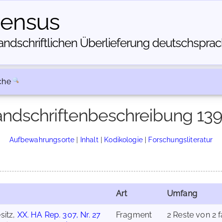
census
dschriftlichen Über­lieferung deutschsprachi
che
ndschriftenbeschreibung 13
Aufbewahrungsorte
|
Inhalt
|
Kodikologie
|
Forschungsliteratur
Art
Umfang
sitz,
XX. HA Rep. 307, Nr. 27
Fragment
2 Reste von 2 