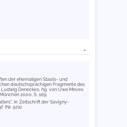
iften der ehemaligen Staats- und
rlichen deutschsprachigen Fragmente des
en Ludwig Deneckes, hg. von Uwe Meves
, München 2000, S. 169.
rs", in: Zeitschrift der Savigny-
. (Nr. 97a).