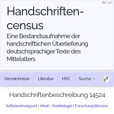
de
|
en
Handschriften­
census
Eine Bestandsaufnahme der
handschriftlichen Über­lieferung
deutschsprachiger Texte des
Mittelalters
Verzeichnisse
Literatur
HSC
Suche
Handschriftenbeschreibung 14524
Aufbewahrungsort
|
Inhalt
|
Kodikologie
|
Forschungsliteratur