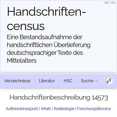
de
|
en
Handschriften­
census
Eine Bestandsaufnahme der
handschriftlichen Über­lieferung
deutschsprachiger Texte des
Mittelalters
Verzeichnisse
Literatur
HSC
Suche
Handschriftenbeschreibung 14573
Aufbewahrungsort
|
Inhalt
|
Kodikologie
|
Forschungsliteratur