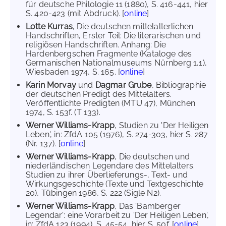
für deutsche Philologie 11 (1880), S. 416-441, hier
S. 420-423 (mit Abdruck). [
online
]
Lotte Kurras
, Die deutschen mittelalterlichen
Handschriften, Erster Teil: Die literarischen und
religiösen Handschriften. Anhang: Die
Hardenbergschen Fragmente (Kataloge des
Germanischen Nationalmuseums Nürnberg 1,1),
Wiesbaden 1974, S. 165. [
online
]
Karin Morvay
und
Dagmar Grube
, Bibliographie
der deutschen Predigt des Mittelalters.
Veröffentlichte Predigten (MTU 47), München
1974, S. 153f. (T 133).
Werner Williams-Krapp
, Studien zu 'Der Heiligen
Leben', in: ZfdA 105 (1976), S. 274-303, hier S. 287
(Nr. 137). [
online
]
Werner Williams-Krapp
, Die deutschen und
niederländischen Legendare des Mittelalters.
Studien zu ihrer Überlieferungs-, Text- und
Wirkungsgeschichte (Texte und Textgeschichte
20), Tübingen 1986, S. 222 (Sigle N2).
Werner Williams-Krapp
, Das 'Bamberger
Legendar': eine Vorarbeit zu 'Der Heiligen Leben',
in: ZfdA 123 (1994), S. 45-54, hier S. 50f. [
online
]