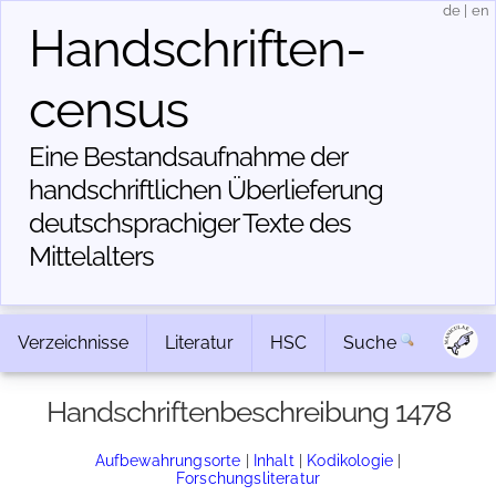
de
|
en
Handschriften­
census
Eine Bestandsaufnahme der
handschriftlichen Über­lieferung
deutschsprachiger Texte des
Mittelalters
Verzeichnisse
Literatur
HSC
Suche
Handschriftenbeschreibung 1478
Aufbewahrungsorte
|
Inhalt
|
Kodikologie
|
Forschungsliteratur