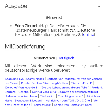
Ausgabe
(Hinweis)
Erich Gierach
(Hg.), Das Märterbuch. Die
Klosterneuburger Handschrift 713 (Deutsche
Texte des Mittelalters 32), Berlin 1928. [
online
]
Mitüberlieferung
alphabetisch
|
Häufigkeit
Mit diesem Werk sind mindestens 47 weitere
deutschsprachige Werke überliefert.
|
'Adam und Eva' ('Adams Klage')
Berthold von Regensburg: 'Von den Zeichen
|
|
|
der Messe'
Priester Bethlem: ' Kreuzwegbüchlein'
'Dietrichs Flucht'
|
|
'Dorothea' (Verslegende III)
'Die drei Lebenden und die drei Toten'
Freidank:
|
|
|
Sprüche
Gebet(e)
Gertrud von Helfta: 'Ein botte der götlichen miltekeit'
|
|
|
Hartmann von Aue: 'Iwein'
'Die Heidin I'
'Der Heiligen Leben'
Heinrich von
|
|
Hesler: 'Evangelium Nicodemi'
Heinrich von dem Türlin: 'Diu Crône'
'Von
|
|
dem jungesten tage'
'Kaiserchronik'
Konrad von Heimesfurt: 'Unser