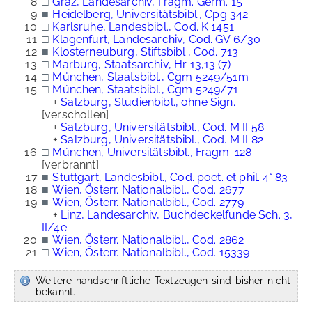
□
Graz, Landesarchiv, Fragm. Germ. 15
■
Heidelberg, Universitätsbibl., Cpg 342
□
Karlsruhe, Landesbibl., Cod. K 1451
□
Klagenfurt, Landesarchiv, Cod. GV 6/30
■
Klosterneuburg, Stiftsbibl., Cod. 713
□
Marburg, Staatsarchiv, Hr 13,13 (7)
□
München, Staatsbibl., Cgm 5249/51m
□
München, Staatsbibl., Cgm 5249/71
+
Salzburg, Studienbibl., ohne Sign.
[verschollen]
+
Salzburg, Universitätsbibl., Cod. M II 58
+
Salzburg, Universitätsbibl., Cod. M II 82
□
München, Universitätsbibl., Fragm. 128
[verbrannt]
■
Stuttgart, Landesbibl., Cod. poet. et phil. 4° 83
■
Wien, Österr. Nationalbibl., Cod. 2677
■
Wien, Österr. Nationalbibl., Cod. 2779
+
Linz, Landesarchiv, Buchdeckelfunde Sch. 3,
II/4e
■
Wien, Österr. Nationalbibl., Cod. 2862
□
Wien, Österr. Nationalbibl., Cod. 15339
Weitere handschriftliche Textzeugen sind bisher nicht
bekannt.