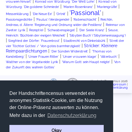
|
|
vrouwen hinvart'
Konrad von Würzburg: 'Der Welt Lohn'
Konrad von
|
|
|
Würzburg: 'Die goldene Schmiede'
'Marien Rosenkranz'
'Mariengrüße'
'Passional'
|
|
|
|
Messerklärung
'Die Neue Ee'
'Ortnit'
|
|
|
Passionsgedichte
'Paulus' (Verslegende)
'Rabenschlacht'
Reichlin,
|
Andreas, d. Ältere: 'Regierung und Ordnung wider die Pestilenz'
Reinmar von
|
|
|
|
Zweter: Lyrik
Rezept(e)
'Schwabenspiegel'
'Der Seele Kranz'
Seuse,
|
Heinrich: 'Büchlein der ewigen Weisheit'
'Sibyllen Buch' ('Sibyllenweissagung')
|
|
|
Siegfried der Dörfer: 'Frauentrost'
Stadtrecht von Dinkelsbühl
'Streit der
|
Stricker: Kleinere
vier Töchter Gottes' / 'Von gotes barmherzigkeit'
|
|
Reimpaardichtungen
'Der Sünden Widerstreit'
'Thomas von
|
|
|
|
Kandelberg'
'Unser Frauen Ritter'
'Unser vrouwen klage'
'Väterbuch'
|
|
Walther von der Vogelweide: Lyrik
'Warum Gott sein Haupt neigte'
'Von
der Zukunft des wahren Gottes'
Handschriftencensus 2026
Impressum
|
Datenschutzerklärung
Der Handschriftencensus verwendet ein
anonymes Statistik-Cookie, um die Nutzung
der Online-Präsenz auswerten zu können.
Datenschutzerklärung
Mehr dazu in der
Okay