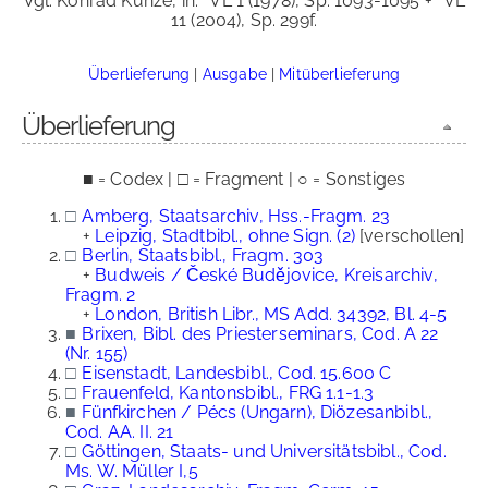
Vgl. Konrad Kunze, in:
VL 1 (1978), Sp. 1093-1095 +
VL
11 (2004), Sp. 299f.
Überlieferung
|
Ausgabe
|
Mitüberlieferung
Überlieferung
■ = Codex | □ = Fragment | ○ = Sonstiges
□
Amberg, Staatsarchiv, Hss.-Fragm. 23
+
Leipzig, Stadtbibl., ohne Sign. (2)
[verschollen]
□
Berlin, Staatsbibl., Fragm. 303
+
Budweis / České Budějovice, Kreisarchiv,
Fragm. 2
+
London, British Libr., MS Add. 34392, Bl. 4-5
■
Brixen, Bibl. des Priesterseminars, Cod. A 22
(Nr. 155)
□
Eisenstadt, Landesbibl., Cod. 15.600 C
□
Frauenfeld, Kantonsbibl., FRG 1.1-1.3
■
Fünfkirchen / Pécs (Ungarn), Diözesanbibl.,
Cod. AA. II. 21
□
Göttingen, Staats- und Universitätsbibl., Cod.
Ms. W. Müller I,5