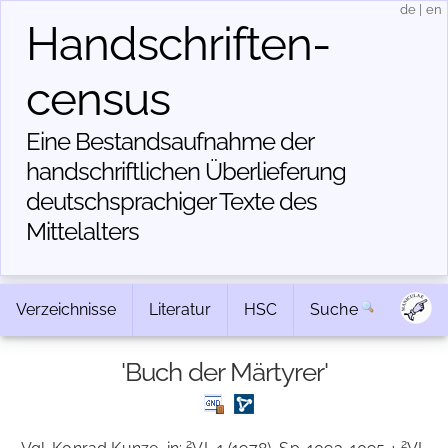
de
|
en
Handschriften­
census
Eine Bestandsaufnahme der
handschriftlichen Über­lieferung
deutschsprachiger Texte des
Mittelalters
Verzeichnisse
Literatur
HSC
Suche
'Buch der Märtyrer'
2
2