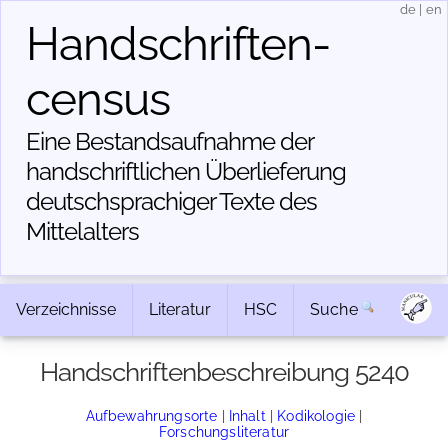
de
|
en
Handschriften­
census
Eine Bestandsaufnahme der
handschriftlichen Über­lieferung
deutschsprachiger Texte des
Mittelalters
Verzeichnisse
Literatur
HSC
Suche
Handschriftenbeschreibung 5240
Aufbewahrungsorte
|
Inhalt
|
Kodikologie
|
Forschungsliteratur