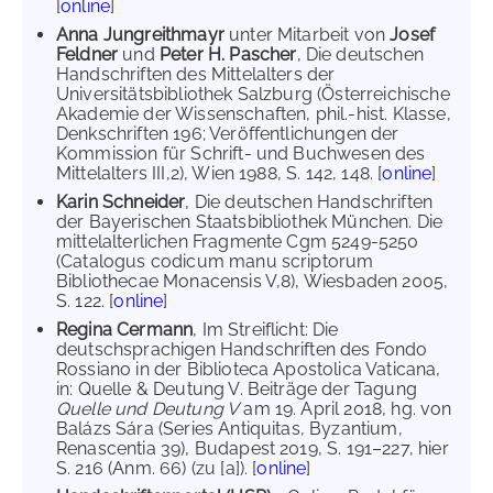
[
online
]
Anna Jungreithmayr
unter Mitarbeit von
Josef
Feldner
und
Peter H. Pascher
, Die deutschen
Handschriften des Mittelalters der
Universitätsbibliothek Salzburg (Österreichische
Akademie der Wissenschaften, phil.-hist. Klasse,
Denkschriften 196; Veröffentlichungen der
Kommission für Schrift- und Buchwesen des
Mittelalters III,2), Wien 1988, S. 142, 148. [
online
]
Karin Schneider
, Die deutschen Handschriften
der Bayerischen Staatsbibliothek München. Die
mittelalterlichen Fragmente Cgm 5249-5250
(Catalogus codicum manu scriptorum
Bibliothecae Monacensis V,8), Wiesbaden 2005,
S. 122. [
online
]
Regina Cermann
, Im Streiflicht: Die
deutschsprachigen Handschriften des Fondo
Rossiano in der Biblioteca Apostolica Vaticana,
in: Quelle & Deutung V. Beiträge der Tagung
Quelle und Deutung V
am 19. April 2018, hg. von
Balázs Sára (Series Antiquitas, Byzantium,
Renascentia 39), Budapest 2019, S. 191–227, hier
S. 216 (Anm. 66) (zu [a]). [
online
]