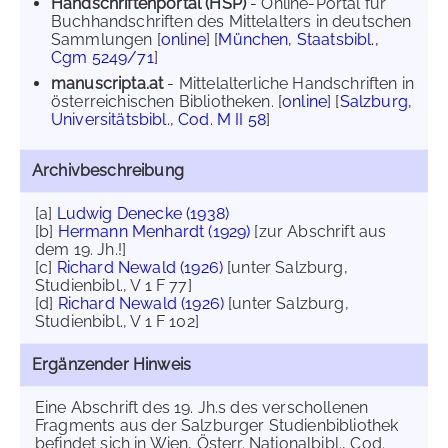
Handschriftenportal (HSP)
- Online-Portal für
Buchhandschriften des Mittelalters in deutschen
Sammlungen [
online
] [
München, Staatsbibl.,
Cgm 5249/71
]
manuscripta.at
- Mittelalterliche Handschriften in
österreichischen Bibliotheken. [
online
] [
Salzburg,
Universitätsbibl., Cod. M II 58
]
Archivbeschreibung
[a]
Ludwig Denecke (1938)
[b]
Hermann Menhardt (1929)
[zur Abschrift aus
dem 19. Jh.!]
[c]
Richard Newald (1926)
[unter Salzburg,
Studienbibl., V 1 F 77]
[d]
Richard Newald (1926)
[unter Salzburg,
Studienbibl., V 1 F 102]
Ergänzender Hinweis
Eine Abschrift des 19. Jh.s des verschollenen
Fragments aus der Salzburger Studienbibliothek
befindet sich in Wien, Österr. Nationalbibl., Cod.