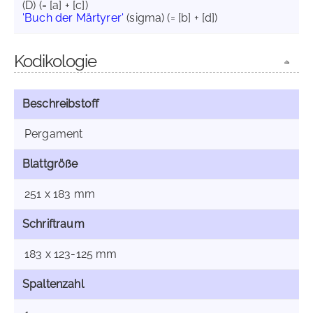
(D) (= [a] + [c])
'Buch der Märtyrer'
(sigma) (= [b] + [d])
Kodikologie
Beschreibstoff
Pergament
Blattgröße
251 x 183 mm
Schriftraum
183 x 123-125 mm
Spaltenzahl