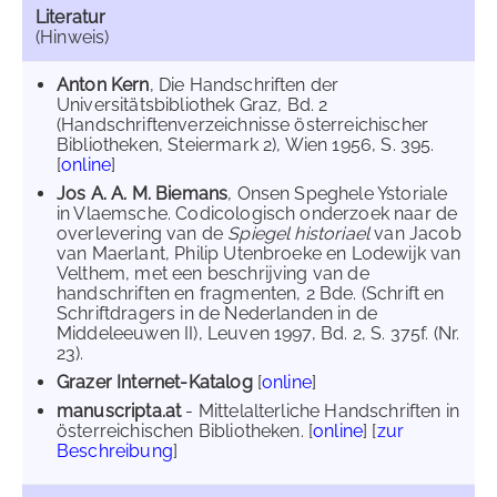
Literatur
(Hinweis)
Anton Kern
, Die Handschriften der
Universitätsbibliothek Graz, Bd. 2
(Handschriftenverzeichnisse österreichischer
Bibliotheken, Steiermark 2), Wien 1956, S. 395.
[
online
]
Jos A. A. M. Biemans
, Onsen Speghele Ystoriale
in Vlaemsche. Codicologisch onderzoek naar de
overlevering van de
Spiegel historiael
van Jacob
van Maerlant, Philip Utenbroeke en Lodewijk van
Velthem, met een beschrijving van de
handschriften en fragmenten, 2 Bde. (Schrift en
Schriftdragers in de Nederlanden in de
Middeleeuwen II), Leuven 1997, Bd. 2, S. 375f. (Nr.
23).
Grazer Internet-Katalog
[
online
]
manuscripta.at
- Mittelalterliche Handschriften in
österreichischen Bibliotheken. [
online
] [
zur
Beschreibung
]