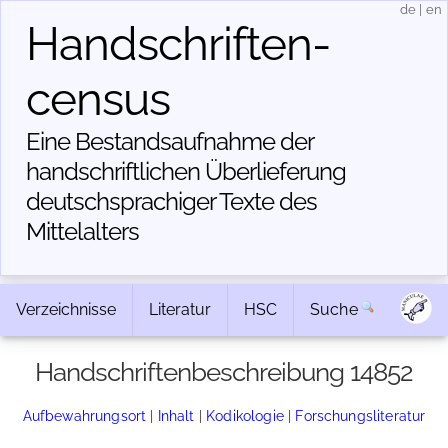
de
|
en
Handschriften­
census
Eine Bestandsaufnahme der
handschriftlichen Über­lieferung
deutschsprachiger Texte des
Mittelalters
Verzeichnisse
Literatur
HSC
Suche
Handschriftenbeschreibung 14852
Aufbewahrungsort
|
Inhalt
|
Kodikologie
|
Forschungsliteratur