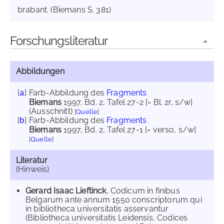
brabant. (Biemans S. 381)
Forschungsliteratur
Abbildungen
[
]
Farb-Abbildung des
Fragments
a
Biemans
1997
, Bd. 2, Tafel 27-2 [= Bl. 2r, s/w]
(Ausschnitt)
[
Quelle
]
[
]
Farb-Abbildung des
Fragments
b
Biemans
1997
, Bd. 2, Tafel 27-1 [= verso, s/w]
[
Quelle
]
Literatur
(Hinweis)
Gerard Isaac Lieftinck
, Codicum in finibus
Belgarum ante annum 1550 conscriptorum qui
in bibliotheca universitatis asservantur
(Bibliotheca universitatis Leidensis, Codices