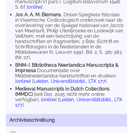
manuscripti V) pars I, Lugduni Batavorum 1948,
S. 6f. [
online
]
Jos A. A. M. Biemans
, Onsen Speghele Ystoriale
in Vlaemsche. Codicologisch onderzoek naar de
overlevering van de
Spiegel historiael
van Jacob
van Maerlant, Philip Utenbroeke en Lodewijk van
Velthem, met een beschrijving van de
handschriften en fragmenten, 2 Bde. (Schrift en
Schriftdragers in de Nederlanden in de
Middeleeuwen II), Leuven 1997, Bd. 2, S. 381-383
(Nr. 27).
BNM-I. Bibliotheca Neerlandica Manuscripta &
Impressa
Documentatie over
Middelnederlandse handschriften en drukken.
[
online
] [
Leiden, Universitätsbibl., LTK 177
]
Medieval Manuscripts in Dutch Collections
(MMDC)
[seit Dez. 2025 nicht mehr online
verfügbar]. [
online
] [
Leiden, Universitätsbibl., LTK
177
]
Archivbeschreibung
[a] ---