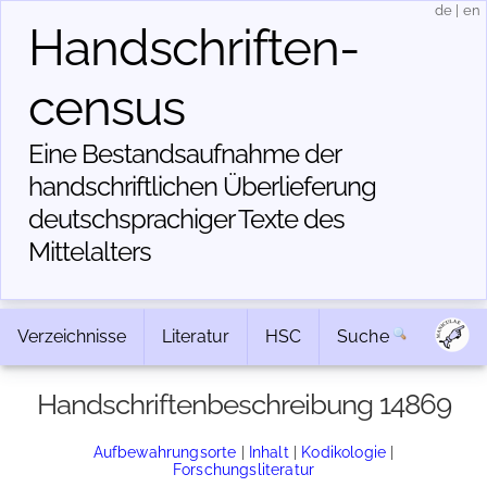
de
|
en
Handschriften­
census
Eine Bestandsaufnahme der
handschriftlichen Über­lieferung
deutschsprachiger Texte des
Mittelalters
Verzeichnisse
Literatur
HSC
Suche
Handschriftenbeschreibung 14869
Aufbewahrungsorte
|
Inhalt
|
Kodikologie
|
Forschungsliteratur