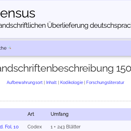
census
dschriftlichen Über­lieferung deutschsprachi
che
ndschriftenbeschreibung 15
Aufbewahrungsort
|
Inhalt
|
Kodikologie
|
Forschungsliteratur
Art
Umfang
. Fol. 10
Codex
1 + 243 Blätter