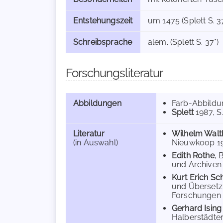
Entstehungszeit
um 1475 (Splett S. 3
Schreibsprache
alem. (Splett S. 37*)
Forschungsliteratur
Abbildungen
Farb-Abbild
Splett
1987
, S
Literatur
Wilhelm Walt
(in Auswahl)
Nieuwkoop 196
Edith Rothe
, 
und Archiven 
Kurt Erich Sc
und Übersetz
Forschungen 4
Gerhard Isin
Halberstädter 