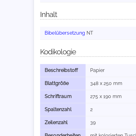
Inhalt
Bibelübersetzung
NT
Kodikologie
Beschreibstoff
Papier
Blattgröße
348 x 250 mm
Schriftraum
275 x 190 mm
Spaltenzahl
2
Zeilenzahl
39
Besonderheiten
mit kolorierten Tus