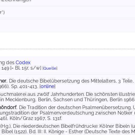
7*)
ung des
Codex
. 149 [= Bl. 15r, s/w]
[
Quelle
]
her
, Die deutsche Bibelübersetzung des Mittelalters, 3 Tei
6), Sp. 401-413. [
online
]
Buchmalerei aus zwölf Jahrhunderten. Die schönsten illustrie
in Mecklenburg, Berlin, Sachsen und Thüringen, Berlin 1966,
höndorf
, Die Tradition der deutschen Psalmenübersetzung.
ungstradition der Psalmenverdeutschung zwischen Notker u
6), Köln/Graz 1967, S. 131f.
g
(Hg.), Die niederdeutschen Bibelfrühdrucke: Kölner Bibeln (
Bibel (1522), Bd. III: II. Könige - Esther (Deutsche Texte des Mi