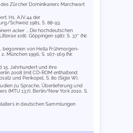
ng des Zürcher Dominikaners Marchwart
rt. Hs. A.IV.44 der
burg/Schweiz 1981, S. 88-93.
nem acker ...
Die hochdeutschen
tterae 108), Göppingen 1987, S. 37* (Nr.
rs, begonnen von Hella Frühmorgen-
2, München 1996, S. 167-169 (Nr.
d 15. Jahrhundert und ihre
Berlin 2008 [mit CD-ROM enthaltend:
atz und Perikope], S. 80 (Sigle W).
tudien zu Sprache, Überlieferung und
rs (MTU 137), Berlin/New York 2010, S.
telalters in deutschen Sammlungen