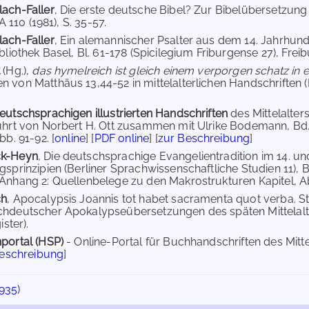
ach-Faller
, Die erste deutsche Bibel? Zur Bibelübersetzu
dA 110 (1981), S. 35-57.
ach-Faller
, Ein alemannischer Psalter aus dem 14. Jahrhunde
bliothek Basel, Bl. 61-178 (Spicilegium Friburgense 27), Frei
t
(Hg.),
das hymelreich ist gleich einem verporgen schatz in ei
 von Matthäus 13,44-52 in mittelalterlichen Handschriften (Li
eutschsprachigen illustrierten Handschriften
des Mittelalte
ührt von Norbert H. Ott zusammen mit Ulrike Bodemann, Bd. 
bb. 91-92. [
online
] [
PDF online
] [
zur Beschreibung
]
ck-Heyn
, Die deutschsprachige Evangelientradition im 14. un
gsprinzipien (Berliner Sprachwissenschaftliche Studien 11), 
Anhang 2: Quellenbelege zu den Makrostrukturen Kapitel, Abs
ch
, Apocalypsis Joannis tot habet sacramenta quot verba. S
hdeutscher Apokalypseübersetzungen des späten Mittelalte
ister).
portal (HSP)
- Online-Portal für Buchhandschriften des Mit
Beschreibung
]
935)