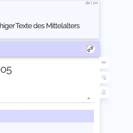
de
|
en
ger Texte des Mittelalters
005