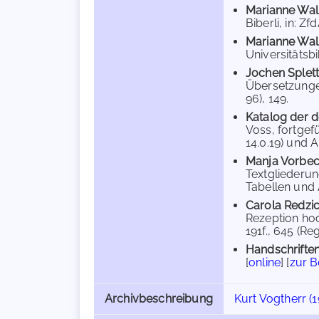
Marianne Wall
Biberli, in: Zf
Marianne Wall
Universitätsbi
Jochen Splet
Übersetzungen
96), 149.
Katalog der d
Voss, fortgef
14.0.19) und A
Manja Vorbe
Textgliederun
Tabellen und 
Carola Redzi
Rezeption hoc
191f., 645 (Reg
Handschriften
[
online
] [
zur 
Archivbeschreibung
Kurt Vogtherr (1