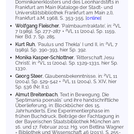
Dominikanerklosters und des Leonhardstifts in
Frankfurt am Main (Kataloge der Stadt- und
Universitätsbibliothek Frankfurt am Main 2,I),
Frankfurt a.M. 1968, S. 353-355. [
online
]
2
Wolfgang Fleischer
, 'Palmbaumtraktate', in:
VL
2
7 (1989), Sp. 277-287 +
VL 11 (2004), Sp. 1159,
hier Bd. 7, Sp. 285.
2
Kurt Ruh
, 'Paulus und Thekla' I und II, in:
VL 7
(1989), Sp. 390-393, hier Sp. 392.
Monika Kasper-Schlottner
, 'Ritterschaft Jesu
2
Christi', in:
VL 11 (2004), Sp. 1329-1331, hier Sp.
1330.
2
Georg Steer
, Glaubensbekenntnisse, in:
VL 11
2
(2004), Sp. 529-542 +
VL 11 (2004), S. XIV, hier
Sp. 536 (Nr. II.1).
Almut Breitenbach
, Text in Bewegung. Die
'Septimania poenalis' und ihre handschriftliche
Überlieferung, in: Blockbücher des 15.
Jahrhunderts. Eine Experimentierphase im
frühen Buchdruck. Beiträge der Fachtagung in
der Bayerischen Staatsbibliothek München am
16. und 17. Februar 2012. Hg. von Bettina Wagner
= Bibliothek und Wissenschaft 46 (2013), S. 255-