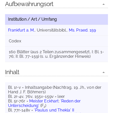
Aufbewahrungsort
Institution / Art / Umfang
Frankfurt a. M.
, Universitätsbibl.,
Ms. Praed. 159
Codex
160 Blätter (aus 2 Teilen zusammengesetzt, I: Bl. 1-
76; II: Bl. 77-159) (s. u. Ergänzender Hinweis)
Inhalt
Bl. 1r-v = Inhaltsangabe (Nachtrag, 19. Jh., von der
Hand J. F. Böhmers)
Bl. 2r-4v, 76v, 155v-159v = leer
Bl. 5r-76r =
Meister Eckhart
:
'Reden der
Unterscheidung'
(F
)
2
Bl. 77r-148v =
'Paulus und Thekla' II