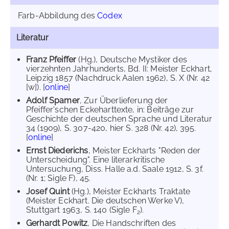
Farb-Abbildung des
Codex
Literatur
Franz Pfeiffer
(Hg.), Deutsche Mystiker des
vierzehnten Jahrhunderts, Bd. II: Meister Eckhart,
Leipzig 1857 (Nachdruck Aalen 1962), S. X (Nr. 42
[w]). [
online
]
Adolf Spamer
, Zur Überlieferung der
Pfeiffer'schen Eckeharttexte, in: Beiträge zur
Geschichte der deutschen Sprache und Literatur
34 (1909), S. 307-420, hier S. 328 (Nr. 42), 395.
[
online
]
Ernst Diederichs
, Meister Eckharts "Reden der
Unterscheidung". Eine literarkritische
Untersuchung, Diss. Halle a.d. Saale 1912, S. 3f.
(Nr. 1; Sigle F), 45.
Josef Quint
(Hg.), Meister Eckharts Traktate
(Meister Eckhart. Die deutschen Werke V),
Stuttgart 1963, S. 140 (Sigle F
).
2
Gerhardt Powitz
, Die Handschriften des