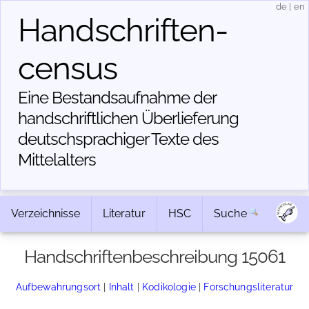
de
|
en
Handschriften­
census
Eine Bestandsaufnahme der
handschriftlichen Über­lieferung
deutschsprachiger Texte des
Mittelalters
Verzeichnisse
Literatur
HSC
Suche
Handschriftenbeschreibung 15061
Aufbewahrungsort
|
Inhalt
|
Kodikologie
|
Forschungsliteratur