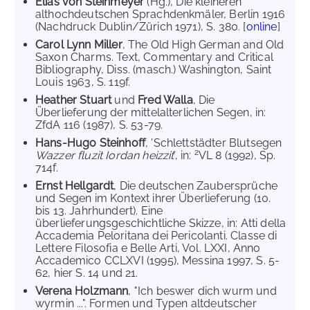
Elias von Steinmeyer
(Hg.), Die kleineren
althochdeutschen Sprachdenkmäler, Berlin 1916
(Nachdruck Dublin/Zürich 1971), S. 380. [
online
]
Carol Lynn Miller
, The Old High German and Old
Saxon Charms. Text, Commentary and Critical
Bibliography, Diss. (masch.) Washington, Saint
Louis 1963, S. 119f.
Heather Stuart
und
Fred Walla
, Die
Überlieferung der mittelalterlichen Segen, in:
ZfdA 116 (1987), S. 53-79.
Hans-Hugo Steinhoff
, 'Schlettstädter Blutsegen
2
Wazzer fluzit Iordan heizzit
', in:
VL 8 (1992), Sp.
714f.
Ernst Hellgardt
, Die deutschen Zaubersprüche
und Segen im Kontext ihrer Überlieferung (10.
bis 13. Jahrhundert). Eine
überlieferungsgeschichtliche Skizze, in: Atti della
Accademia Peloritana dei Pericolanti. Classe di
Lettere Filosofia e Belle Arti, Vol. LXXI, Anno
Accademico CCLXVI (1995), Messina 1997, S. 5-
62, hier S. 14 und 21.
Verena Holzmann
, "Ich beswer dich wurm und
wyrmin ...". Formen und Typen altdeutscher