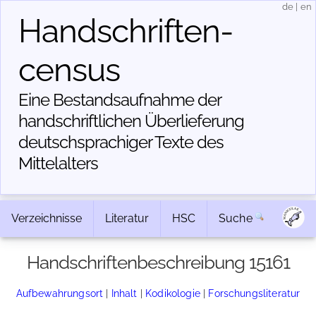
de
|
en
Handschriften­
census
Eine Bestandsaufnahme der
handschriftlichen Über­lieferung
deutschsprachiger Texte des
Mittelalters
Verzeichnisse
Literatur
HSC
Suche
Handschriftenbeschreibung 15161
Aufbewahrungsort
|
Inhalt
|
Kodikologie
|
Forschungsliteratur