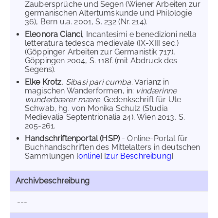
Zaubersprüche und Segen (Wiener Arbeiten zur
germanischen Altertumskunde und Philologie
36), Bern u.a. 2001, S. 232 (Nr. 214).
Eleonora Cianci
, Incantesimi e benedizioni nella
letteratura tedesca medievale (IX-XIII sec.)
(Göppinger Arbeiten zur Germanistik 717),
Göppingen 2004, S. 118f. (mit Abdruck des
Segens).
Elke Krotz
,
Sibasi pari cumba
. Varianz in
magischen Wanderformen, in:
vindærinne
wunderbærer mære
. Gedenkschrift für Ute
Schwab, hg. von Monika Schulz (Studia
Medievalia Septentrionalia 24), Wien 2013, S.
205-261.
Handschriftenportal (HSP)
- Online-Portal für
Buchhandschriften des Mittelalters in deutschen
Sammlungen [
online
] [
zur Beschreibung
]
Archivbeschreibung
---