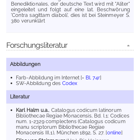
Benediktionales, der deutsche Text wird mit "Aliter"
eingeleitet und folgt auf eine lat. Beschwörung
'Contra sagittam diaboli', dies ist bei Steinmeyer S.
380 verunklärt
Forschungsliteratur
Abbildungen
Farb-Abbildung im Internet
[=
Bl. 74r
]
SW-Abbildung des
Codex
Literatur
Karl Halm u.a.
, Catalogus codicum latinorum
Bibliothecae Regiae Monacensis, Bd. I,1: Codices
num. 1-2329 complectens (Catalogus codicum
manu scriptorum Bibliothecae Regiae
Monacensis III,1), München 1892, S. 27. [
online
]