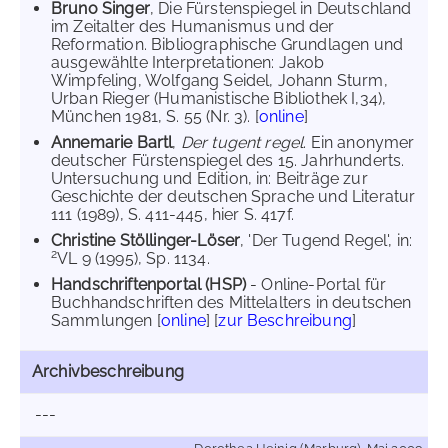
Bruno Singer
, Die Fürstenspiegel in Deutschland
im Zeitalter des Humanismus und der
Reformation. Bibliographische Grundlagen und
ausgewählte Interpretationen: Jakob
Wimpfeling, Wolfgang Seidel, Johann Sturm,
Urban Rieger (Humanistische Bibliothek I,34),
München 1981, S. 55 (Nr. 3). [
online
]
Annemarie Bartl
,
Der tugent regel
. Ein anonymer
deutscher Fürstenspiegel des 15. Jahrhunderts.
Untersuchung und Edition, in: Beiträge zur
Geschichte der deutschen Sprache und Literatur
111 (1989), S. 411-445, hier S. 417f.
Christine Stöllinger-Löser
, 'Der Tugend Regel', in:
2
VL 9 (1995), Sp. 1134.
Handschriftenportal (HSP)
- Online-Portal für
Buchhandschriften des Mittelalters in deutschen
Sammlungen [
online
] [
zur Beschreibung
]
Archivbeschreibung
---