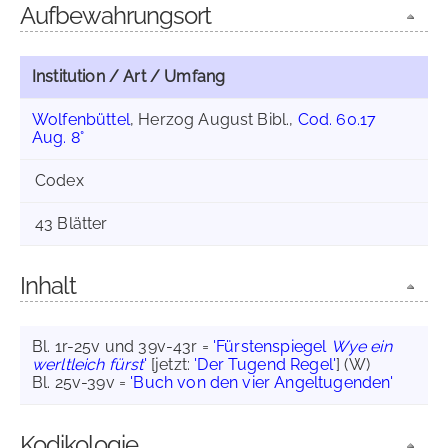
Aufbewahrungsort
Institution / Art / Umfang
Wolfenbüttel
, Herzog August Bibl.,
Cod. 60.17
Aug. 8°
Codex
43 Blätter
Inhalt
Bl. 1r-25v und 39v-43r =
'Fürstenspiegel
Wye ein
werltleich fürst
'
[jetzt:
'Der Tugend Regel'
] (W)
Bl. 25v-39v =
'Buch von den vier Angeltugenden'
Kodikologie