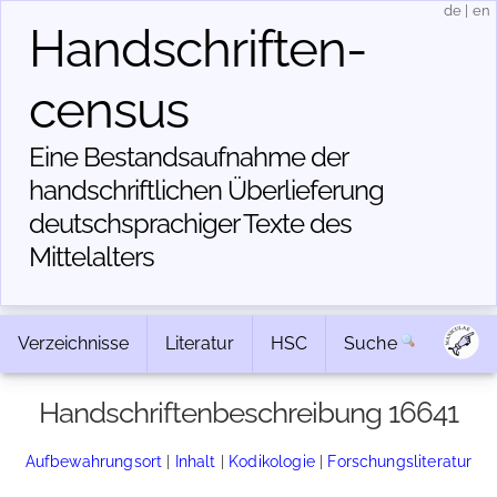
de
|
en
Handschriften­
census
Eine Bestandsaufnahme der
handschriftlichen Über­lieferung
deutschsprachiger Texte des
Mittelalters
Verzeichnisse
Literatur
HSC
Suche
Handschriftenbeschreibung 16641
Aufbewahrungsort
|
Inhalt
|
Kodikologie
|
Forschungsliteratur