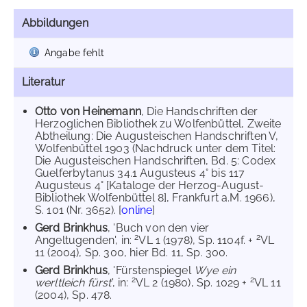
Abbildungen
Angabe fehlt
Literatur
Otto von Heinemann
, Die Handschriften der
Herzoglichen Bibliothek zu Wolfenbüttel, Zweite
Abtheilung: Die Augusteischen Handschriften V,
Wolfenbüttel 1903 (Nachdruck unter dem Titel:
Die Augusteischen Handschriften, Bd. 5: Codex
Guelferbytanus 34.1 Augusteus 4° bis 117
Augusteus 4° [Kataloge der Herzog-August-
Bibliothek Wolfenbüttel 8], Frankfurt a.M. 1966),
S. 101 (Nr. 3652). [
online
]
Gerd Brinkhus
, 'Buch von den vier
2
2
Angeltugenden', in:
VL 1 (1978), Sp. 1104f. +
VL
11 (2004), Sp. 300, hier Bd. 11, Sp. 300.
Gerd Brinkhus
, 'Fürstenspiegel
Wye ein
2
2
werltleich fürst
', in:
VL 2 (1980), Sp. 1029 +
VL 11
(2004), Sp. 478.