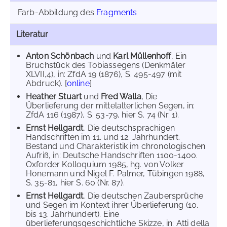
Farb-Abbildung des
Fragments
Literatur
Anton Schönbach
und
Karl Müllenhoff
, Ein
Bruchstück des Tobiassegens (Denkmäler
XLVII,4), in: ZfdA 19 (1876), S. 495-497 (mit
Abdruck). [
online
]
Heather Stuart
und
Fred Walla
, Die
Überlieferung der mittelalterlichen Segen, in:
ZfdA 116 (1987), S. 53-79, hier S. 74 (Nr. 1).
Ernst Hellgardt
, Die deutschsprachigen
Handschriften im 11. und 12. Jahrhundert.
Bestand und Charakteristik im chronologischen
Aufriß, in: Deutsche Handschriften 1100-1400.
Oxforder Kolloquium 1985, hg. von Volker
Honemann und Nigel F. Palmer, Tübingen 1988,
S. 35-81, hier S. 60 (Nr. 87).
Ernst Hellgardt
, Die deutschen Zaubersprüche
und Segen im Kontext ihrer Überlieferung (10.
bis 13. Jahrhundert). Eine
überlieferungsgeschichtliche Skizze, in: Atti della