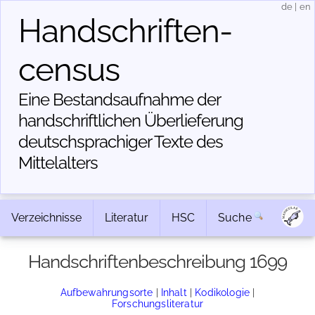
de
|
en
Handschriften­
census
Eine Bestandsaufnahme der
handschriftlichen Über­lieferung
deutschsprachiger Texte des
Mittelalters
Verzeichnisse
Literatur
HSC
Suche
Handschriftenbeschreibung 1699
Aufbewahrungsorte
|
Inhalt
|
Kodikologie
|
Forschungsliteratur