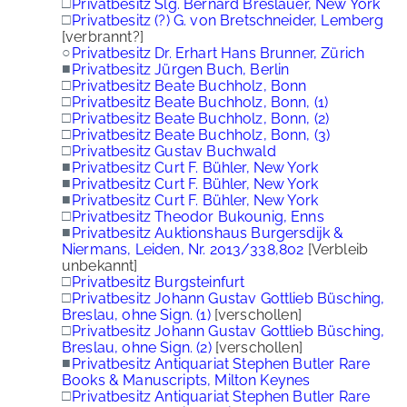
□
Privatbesitz Slg. Bernard Breslauer, New York
□
Privatbesitz (?) G. von Bretschneider, Lemberg
[verbrannt?]
○
Privatbesitz Dr. Erhart Hans Brunner, Zürich
■
Privatbesitz Jürgen Buch, Berlin
□
Privatbesitz Beate Buchholz, Bonn
□
Privatbesitz Beate Buchholz, Bonn, (1)
□
Privatbesitz Beate Buchholz, Bonn, (2)
□
Privatbesitz Beate Buchholz, Bonn, (3)
□
Privatbesitz Gustav Buchwald
■
Privatbesitz Curt F. Bühler, New York
■
Privatbesitz Curt F. Bühler, New York
■
Privatbesitz Curt F. Bühler, New York
□
Privatbesitz Theodor Bukounig, Enns
■
Privatbesitz Auktionshaus Burgersdijk &
Niermans, Leiden, Nr. 2013/338,802
[Verbleib
unbekannt]
□
Privatbesitz Burgsteinfurt
□
Privatbesitz Johann Gustav Gottlieb Büsching,
Breslau, ohne Sign. (1)
[verschollen]
□
Privatbesitz Johann Gustav Gottlieb Büsching,
Breslau, ohne Sign. (2)
[verschollen]
■
Privatbesitz Antiquariat Stephen Butler Rare
Books & Manuscripts, Milton Keynes
□
Privatbesitz Antiquariat Stephen Butler Rare