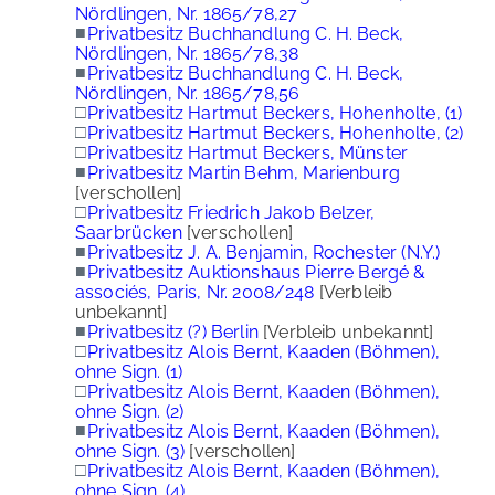
Nördlingen, Nr. 1865/78,27
■
Privatbesitz Buchhandlung C. H. Beck,
Nördlingen, Nr. 1865/78,38
■
Privatbesitz Buchhandlung C. H. Beck,
Nördlingen, Nr. 1865/78,56
□
Privatbesitz Hartmut Beckers, Hohenholte, (1)
□
Privatbesitz Hartmut Beckers, Hohenholte, (2)
□
Privatbesitz Hartmut Beckers, Münster
■
Privatbesitz Martin Behm, Marienburg
[verschollen]
□
Privatbesitz Friedrich Jakob Belzer,
Saarbrücken
[verschollen]
■
Privatbesitz J. A. Benjamin, Rochester (N.Y.)
■
Privatbesitz Auktionshaus Pierre Bergé &
associés, Paris, Nr. 2008/248
[Verbleib
unbekannt]
■
Privatbesitz (?) Berlin
[Verbleib unbekannt]
□
Privatbesitz Alois Bernt, Kaaden (Böhmen),
ohne Sign. (1)
□
Privatbesitz Alois Bernt, Kaaden (Böhmen),
ohne Sign. (2)
■
Privatbesitz Alois Bernt, Kaaden (Böhmen),
ohne Sign. (3)
[verschollen]
□
Privatbesitz Alois Bernt, Kaaden (Böhmen),
ohne Sign. (4)