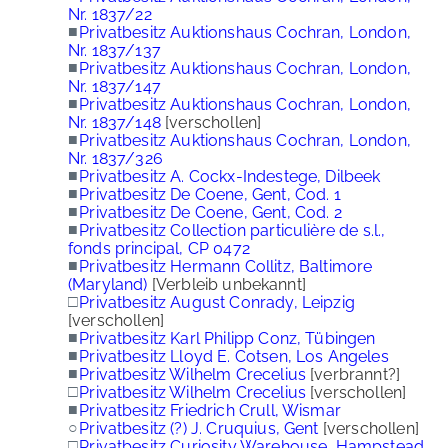
Nr. 1837/22
■
Privatbesitz Auktionshaus Cochran, London,
Nr. 1837/137
■
Privatbesitz Auktionshaus Cochran, London,
Nr. 1837/147
■
Privatbesitz Auktionshaus Cochran, London,
Nr. 1837/148
[verschollen]
■
Privatbesitz Auktionshaus Cochran, London,
Nr. 1837/326
■
Privatbesitz A. Cockx-Indestege, Dilbeek
■
Privatbesitz De Coene, Gent, Cod. 1
■
Privatbesitz De Coene, Gent, Cod. 2
■
Privatbesitz Collection particulière de s.l.,
fonds principal, CP 0472
■
Privatbesitz Hermann Collitz, Baltimore
(Maryland)
[Verbleib unbekannt]
□
Privatbesitz August Conrady, Leipzig
[verschollen]
■
Privatbesitz Karl Philipp Conz, Tübingen
■
Privatbesitz Lloyd E. Cotsen, Los Angeles
■
Privatbesitz Wilhelm Crecelius
[verbrannt?]
□
Privatbesitz Wilhelm Crecelius
[verschollen]
■
Privatbesitz Friedrich Crull, Wismar
○
Privatbesitz (?) J. Cruquius, Gent
[verschollen]
□
Privatbesitz Curiosity Warehouse, Hampstead