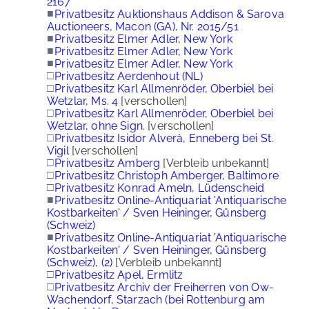
2167
■
Privatbesitz Auktionshaus Addison & Sarova
Auctioneers, Macon (GA), Nr. 2015/51
■
Privatbesitz Elmer Adler, New York
■
Privatbesitz Elmer Adler, New York
■
Privatbesitz Elmer Adler, New York
□
Privatbesitz Aerdenhout (NL)
□
Privatbesitz Karl Allmenröder, Oberbiel bei
Wetzlar, Ms. 4
[verschollen]
□
Privatbesitz Karl Allmenröder, Oberbiel bei
Wetzlar, ohne Sign.
[verschollen]
□
Privatbesitz Isidor Alverà, Enneberg bei St.
Vigil
[verschollen]
□
Privatbesitz Amberg
[Verbleib unbekannt]
□
Privatbesitz Christoph Amberger, Baltimore
□
Privatbesitz Konrad Ameln, Lüdenscheid
■
Privatbesitz Online-Antiquariat 'Antiquarische
Kostbarkeiten' / Sven Heininger, Günsberg
(Schweiz)
■
Privatbesitz Online-Antiquariat 'Antiquarische
Kostbarkeiten' / Sven Heininger, Günsberg
(Schweiz), (2)
[Verbleib unbekannt]
□
Privatbesitz Apel, Ermlitz
□
Privatbesitz Archiv der Freiherren von Ow-
Wachendorf, Starzach (bei Rottenburg am