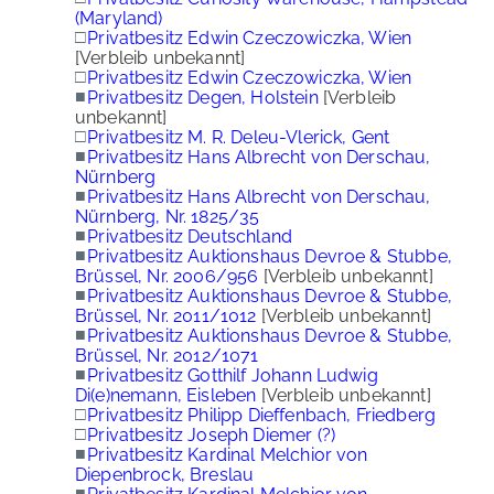
(Maryland)
□
Privatbesitz Edwin Czeczowiczka, Wien
[Verbleib unbekannt]
□
Privatbesitz Edwin Czeczowiczka, Wien
■
Privatbesitz Degen, Holstein
[Verbleib
unbekannt]
□
Privatbesitz M. R. Deleu-Vlerick, Gent
■
Privatbesitz Hans Albrecht von Derschau,
Nürnberg
■
Privatbesitz Hans Albrecht von Derschau,
Nürnberg, Nr. 1825/35
■
Privatbesitz Deutschland
■
Privatbesitz Auktionshaus Devroe & Stubbe,
Brüssel, Nr. 2006/956
[Verbleib unbekannt]
■
Privatbesitz Auktionshaus Devroe & Stubbe,
Brüssel, Nr. 2011/1012
[Verbleib unbekannt]
■
Privatbesitz Auktionshaus Devroe & Stubbe,
Brüssel, Nr. 2012/1071
■
Privatbesitz Gotthilf Johann Ludwig
Di(e)nemann, Eisleben
[Verbleib unbekannt]
□
Privatbesitz Philipp Dieffenbach, Friedberg
□
Privatbesitz Joseph Diemer (?)
■
Privatbesitz Kardinal Melchior von
Diepenbrock, Breslau
■