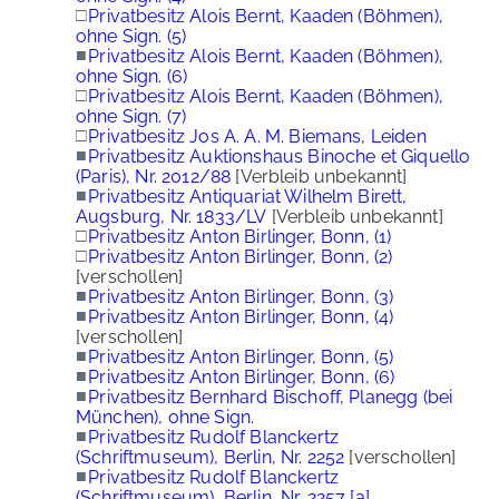
□
Privatbesitz Alois Bernt, Kaaden (Böhmen),
ohne Sign. (5)
■
Privatbesitz Alois Bernt, Kaaden (Böhmen),
ohne Sign. (6)
□
Privatbesitz Alois Bernt, Kaaden (Böhmen),
ohne Sign. (7)
□
Privatbesitz Jos A. A. M. Biemans, Leiden
■
Privatbesitz Auktionshaus Binoche et Giquello
(Paris), Nr. 2012/88
[Verbleib unbekannt]
■
Privatbesitz Antiquariat Wilhelm Birett,
Augsburg, Nr. 1833/LV
[Verbleib unbekannt]
□
Privatbesitz Anton Birlinger, Bonn, (1)
□
Privatbesitz Anton Birlinger, Bonn, (2)
[verschollen]
■
Privatbesitz Anton Birlinger, Bonn, (3)
■
Privatbesitz Anton Birlinger, Bonn, (4)
[verschollen]
■
Privatbesitz Anton Birlinger, Bonn, (5)
■
Privatbesitz Anton Birlinger, Bonn, (6)
■
Privatbesitz Bernhard Bischoff, Planegg (bei
München), ohne Sign.
■
Privatbesitz Rudolf Blanckertz
(Schriftmuseum), Berlin, Nr. 2252
[verschollen]
■
Privatbesitz Rudolf Blanckertz
(Schriftmuseum), Berlin, Nr. 2257 [a]