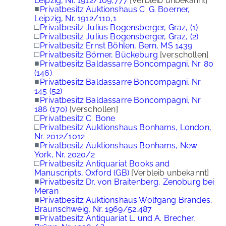
Leipzig, Nr. 1912/109,777
[Verbleib unbekannt]
■
Privatbesitz Auktionshaus C. G. Boerner,
Leipzig, Nr. 1912/110,1
□
Privatbesitz Julius Bogensberger, Graz, (1)
□
Privatbesitz Julius Bogensberger, Graz, (2)
□
Privatbesitz Ernst Böhlen, Bern, MS 1439
□
Privatbesitz Bömer, Bückeburg
[verschollen]
■
Privatbesitz Baldassarre Boncompagni, Nr. 80
(146)
■
Privatbesitz Baldassarre Boncompagni, Nr.
145 (52)
■
Privatbesitz Baldassarre Boncompagni, Nr.
186 (170)
[verschollen]
□
Privatbesitz C. Bone
□
Privatbesitz Auktionshaus Bonhams, London,
Nr. 2012/1012
■
Privatbesitz Auktionshaus Bonhams, New
York, Nr. 2020/2
□
Privatbesitz Antiquariat Books and
Manuscripts, Oxford (GB)
[Verbleib unbekannt]
■
Privatbesitz Dr. von Braitenberg, Zenoburg bei
Meran
■
Privatbesitz Auktionshaus Wolfgang Brandes,
Braunschweig, Nr. 1969/52,487
■
Privatbesitz Antiquariat L. und A. Brecher,