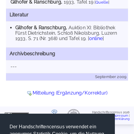
Gilhofer & Ranschburg,
1933
, Tafel 19
[
Quelle
]
Literatur
Gilhofer & Ranschburg,
Auktion XI: Bibliothek
Fürst Dietrichstein, Schloß Nikolsburg, Luzern
1933, S. 71 (Nr. 368) und Tafel 19. [
online
]
Archivbeschreibung
---
September 2009
Mitteilung (Ergänzung/Korrektur)
Handschriftencensus 2026
Impressum
|
Datenschutzerklärung
Der Handschriftencensus verwendet ein
anonymes Statistik-Cookie, um die Nutzung