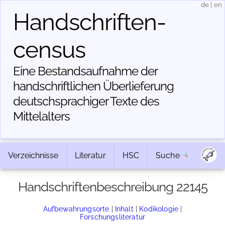
de
|
en
Handschriften­
census
Eine Bestandsaufnahme der
handschriftlichen Über­lieferung
deutschsprachiger Texte des
Mittelalters
Verzeichnisse
Literatur
HSC
Suche
Handschriftenbeschreibung 22145
Aufbewahrungsorte
|
Inhalt
|
Kodikologie
|
Forschungsliteratur