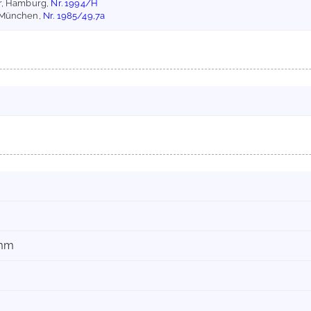
er, Hamburg,
Nr. 1994/H
, München,
Nr. 1985/49,7a
 mm