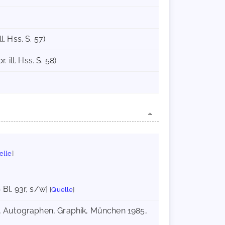
. Hss. S. 57)
ill. Hss. S. 58)
elle
]
= Bl. 93r, s/w]
[
Quelle
]
te, Autographen, Graphik, München 1985,