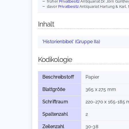
früher
Privatbesitz
Antiquariat Dr. Jörn Günth
davor
Privatbesitz
Antiquariat Hartung & Karl
Inhalt
'Historienbibel' (Gruppe IIa)
Kodikologie
Beschreibstoff
Papier
Blattgröße
365 x 275 mm
Schriftraum
220-270 x 165-185
Spaltenzahl
2
Zeilenzahl
30-38