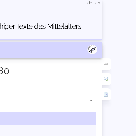
de
|
en
ger Texte des Mittelalters
80