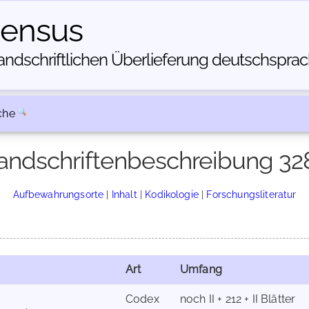
census
dschriftlichen Über­lieferung deutschsprachi
che
andschriftenbeschreibung 32
Aufbewahrungsorte
|
Inhalt
|
Kodikologie
|
Forschungsliteratur
Art
Umfang
Codex
noch II + 212 + II Blätter