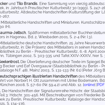
ecker
und
Tilo Brandis
, Eine Sammlung von vierzig altdeutsc
ek, in: Jahrbuch Preußischer Kulturbesitz 30 (1993), S. 247-28
lturbesitz. Altdeutsche Handschriften (Kulturstiftung der Län
62-267.
, Mittelalterliche Handschriften und Miniaturen. Kunstschä
30 (H).
 Saurma-Jeltsch
, Spätformen mittelalterlicher Buchherstellu
s in Hagenau, Bd. 2, Wiesbaden 2001, S. 2-4 (Nr. I.3).
 Mittelalterliche deutsche Handschriften. 25 Jahre Neuerwerb
ulturbesitz, in: Die Präsenz des Mittelalters in seinen Hands
bibliothek zu Berlin - Preußischer Kulturbesitz, 6.-8. April 
, Tübingen 2002, S. 303-335 und Tafel XXIV-XXXIV, hier S. 31
eelentrost.
Die Überlieferung deutscher Texte im Spiegel Be
g Becker und Eef Overgaauw (Staatsbibliothek zu Berlin - Pr
taloge N.F. 48), Mainz 2003, S. 131-133 (Nr. 61) [Peter Jörg B
eutschsprachigen illustrierten Handschriften
des Mittelalte
ührt von Norbert H. Ott zusammen mit Ulrike Bodemann, Bd. 7
nchen 2008, S. 57-60 (Nr. 59.4.2) und Abb. 12. [
online
] [
PDF 
, Die Handschriften der Signaturenreihe Hdschr. der Staatsbi
 Teil 3: Hdschr. 301-456. Mit Beschreibungen von Friederik
hek zu Berlin, Preußischer Kulturbesitz. Kataloge der Handsch
1, S. 134-136.