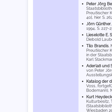
Peter Jörg B
Staatsbiblioth
Preußischer Ku
40], hier S. 2
Jörn Günther
1994, S. 227-2
Lieselotte E.
Diebold Lauber
Tilo Brandis
,
Preußischer K
in der Staats
Karl Stackmann
Aderlaß und S
von Peter Jör
Ausstellungska
Katalog der d
Voss, fortgef
Bodemann), Mü
Kurt Heydeck
Kulturbesitz,
(Staatsbibliot
Wiesbaden 202