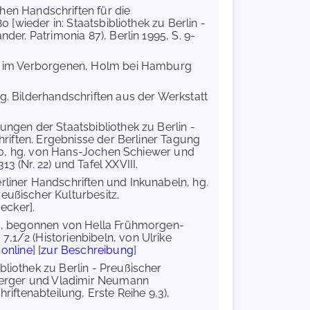
hen Handschriften für die
0 [wieder in: Staatsbibliothek zu Berlin -
der. Patrimonia 87), Berlin 1995, S. 9-
tze im Verborgenen, Holm bei Hamburg
ng. Bilderhandschriften aus der Werkstatt
ungen der Staatsbibliothek zu Berlin -
chriften. Ergebnisse der Berliner Tagung
2000, hg. von Hans-Jochen Schiewer und
3 (Nr. 22) und Tafel XXVIII.
rliner Handschriften und Inkunabeln, hg.
eußischer Kulturbesitz.
ecker].
rs, begonnen von Hella Frühmorgen-
,1/2 (Historienbibeln, von Ulrike
online
] [
zur Beschreibung
]
bliothek zu Berlin - Preußischer
e Berger und Vladimir Neumann
riftenabteilung, Erste Reihe 9,3),