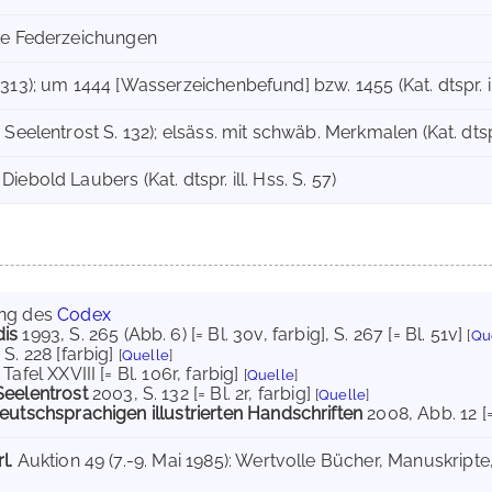
te Federzeichungen
313); um 1444 [Wasserzeichenbefund] bzw. 1455 (Kat. dtspr. ill
Seelentrost S. 132); elsäss. mit schwäb. Merkmalen (Kat. dtspr. 
ebold Laubers (Kat. dtspr. ill. Hss. S. 57)
ung des
Codex
is
1993
, S. 265 (Abb. 6) [= Bl. 30v, farbig]
, S. 267 [= Bl. 51v]
[
Qu
, S. 228 [farbig]
[
Quelle
]
, Tafel XXVIII [= Bl. 106r, farbig]
[
Quelle
]
Seelentrost
2003
, S. 132 [= Bl. 2r, farbig]
[
Quelle
]
eutschsprachigen illustrierten Handschriften
2008
, Abb. 12 [
l.
Auktion 49 (7.-9. Mai 1985): Wertvolle Bücher, Manuskrip