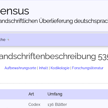
census
dschriftlichen Über­lieferung deutschsprachi
che
andschriftenbeschreibung 53
Aufbewahrungsorte
|
Inhalt
|
Kodikologie
|
Forschungsliteratur
Art
Umfang
Codex
136 Blätter