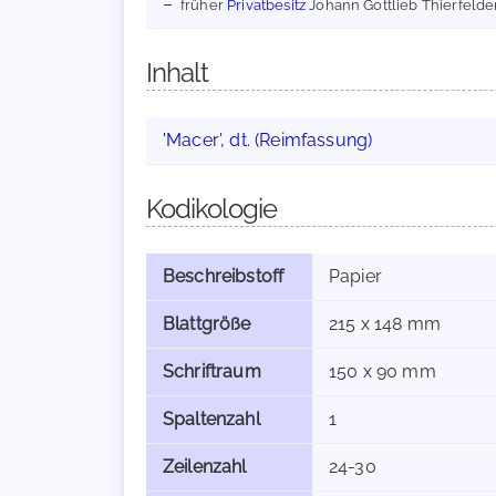
früher
Privatbesitz
Johann Gottlieb Thierfelde
Inhalt
'Macer', dt. (Reimfassung)
Kodikologie
Beschreibstoff
Papier
Blattgröße
215 x 148 mm
Schriftraum
150 x 90 mm
Spaltenzahl
1
Zeilenzahl
24-30