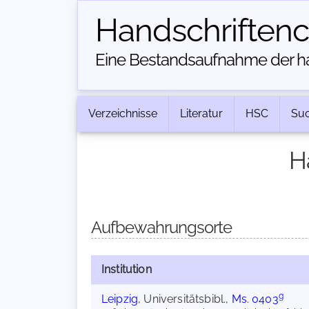
Handschriften­
Eine Bestandsaufnahme der han
Verzeichnisse
Literatur
HSC
Su
H
Aufbewahrungsorte
Institution
g
Leipzig
, Universitätsbibl.,
Ms. 0403