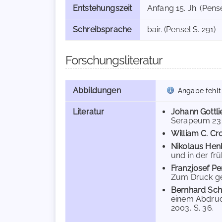
Entstehungszeit
Anfang 15. Jh. (Pense
Schreibsprache
bair. (Pensel S. 291)
Forschungsliteratur
Abbildungen
Angabe fehlt
Literatur
Johann Gottli
Serapeum 23 (1
William C. C
Nikolaus Hen
und in der fr
Franzjosef Pe
Zum Druck geb
Bernhard Sch
einem Abdruck
2003, S. 36.