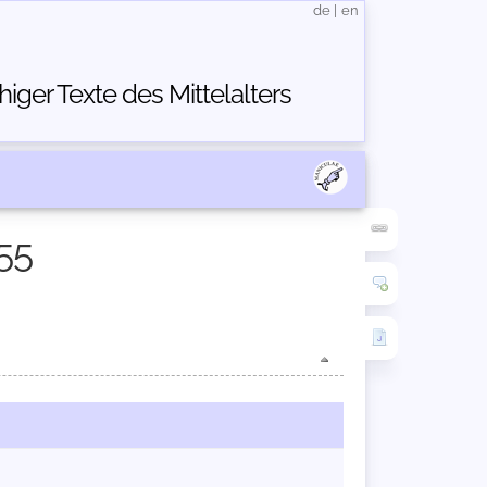
de
|
en
ger Texte des Mittelalters
55