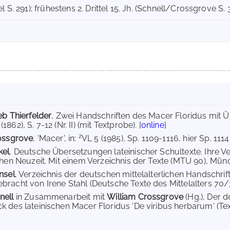
l S. 291); frühestens 2. Drittel 15. Jh. (Schnell/Crossgrove S. 
eb Thierfelder
, Zwei Handschriften des Macer Floridus mit Ü
862), S. 7-12 (Nr. II) (mit Textprobe). [
online
]
2
rossgrove
, 'Macer', in:
VL 5 (1985), Sp. 1109-1116, hier Sp. 1114
kel
, Deutsche Übersetzungen lateinischer Schultexte. Ihre Ve
ühen Neuzeit. Mit einem Verzeichnis der Texte (MTU 90), Münc
nsel
, Verzeichnis der deutschen mittelalterlichen Handschrift
racht von Irene Stahl (Deutsche Texte des Mittelalters 70/3),
nell
in Zusammenarbeit mit
William Crossgrove
(Hg.), Der 
 des lateinischen Macer Floridus 'De viribus herbarum' (Te