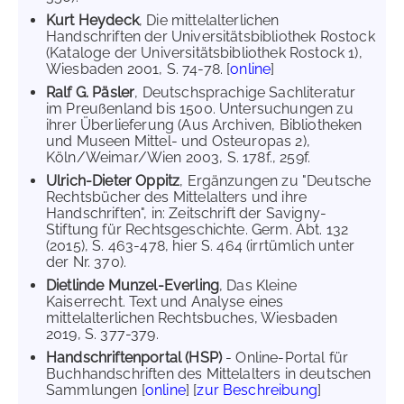
Kurt Heydeck
, Die mittelalterlichen
Handschriften der Universitätsbibliothek Rostock
(Kataloge der Universitätsbibliothek Rostock 1),
Wiesbaden 2001, S. 74-78. [
online
]
Ralf G. Päsler
, Deutschsprachige Sachliteratur
im Preußenland bis 1500. Untersuchungen zu
ihrer Überlieferung (Aus Archiven, Bibliotheken
und Museen Mittel- und Osteuropas 2),
Köln/Weimar/Wien 2003, S. 178f., 259f.
Ulrich-Dieter Oppitz
, Ergänzungen zu "Deutsche
Rechtsbücher des Mittelalters und ihre
Handschriften", in: Zeitschrift der Savigny-
Stiftung für Rechtsgeschichte. Germ. Abt. 132
(2015), S. 463-478, hier S. 464 (irrtümlich unter
der Nr. 370).
Dietlinde Munzel-Everling
, Das Kleine
Kaiserrecht. Text und Analyse eines
mittelalterlichen Rechtsbuches, Wiesbaden
2019, S. 377-379.
Handschriftenportal (HSP)
- Online-Portal für
Buchhandschriften des Mittelalters in deutschen
Sammlungen [
online
] [
zur Beschreibung
]