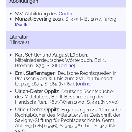
Abbildungen
SW-Abbildung des
Codex
Munzel-Everling
2019
, S. 379 [= Bl. 193v, farbig]
[
Quelle
]
Literatur
(Hinweis)
Karl Schiller
und
August Lübben
,
Mittelniederdeutsches Wörterbuch, Bd. 1,
Bremen 1875, S. XII. [
online
]
Emil Steffenhagen
, Deutsche Rechtsquellen in
Preussen vom XIII. bis zum XVI. Jahrhundert,
Leipzig 1875, S. 165 (Nr. 6a). [
online
]
Ulrich-Dieter Oppitz
, Deutsche Rechtsbücher
des Mittelalters, Bd. II: Beschreibung der
Handschriften, Köln/Wien 1990, S. 441 (Nr. 350).
Ulrich-Dieter Oppitz
, Ergänzungen zu "Deutsche
Rechtsbücher des Mittelalters", in: Zeitschrift der
Savigny-Stiftung für Rechtsgeschichte. Germ.
Abt. 113 [126] (1996), S. 345-361, hier S. 347 (Nr.
350).