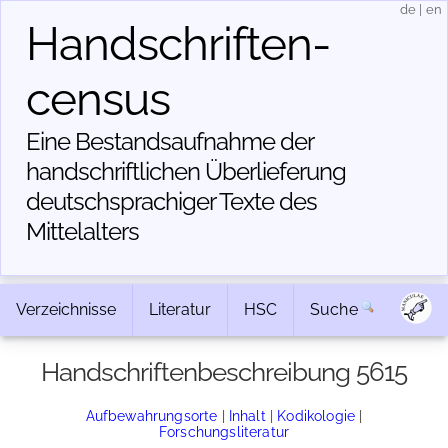
de
|
en
Handschriften­
census
Eine Bestandsaufnahme der
handschriftlichen Über­lieferung
deutschsprachiger Texte des
Mittelalters
Verzeichnisse
Literatur
HSC
Suche
Handschriftenbeschreibung 5615
Aufbewahrungsorte
|
Inhalt
|
Kodikologie
|
Forschungsliteratur