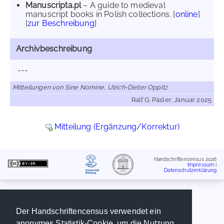
Manuscripta.pl
– A guide to medieval
manuscript books in Polish collections. [
online
]
[
zur Beschreibung
]
Archivbeschreibung
---
Mitteilungen von Sine Nomine, Ulrich-Dieter Oppitz
Ralf G. Päsler, Januar 2025
Mitteilung (Ergänzung/Korrektur)
Handschriftencensus 2026
Impressum
|
Datenschutzerklärung
Der Handschriftencensus verwendet ein
anonymes Statistik-Cookie, um die Nutzung