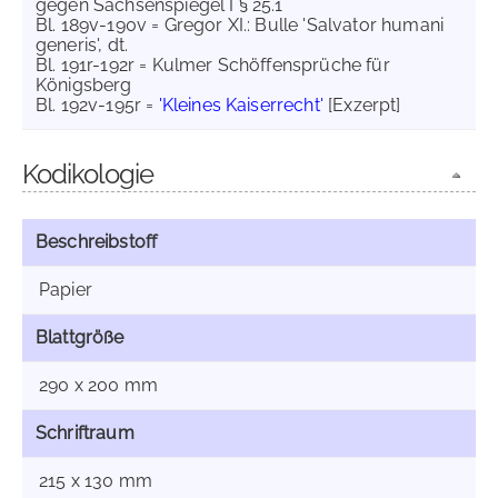
gegen Sachsenspiegel I § 25.1
Bl. 189v-190v = Gregor XI.: Bulle 'Salvator humani
generis', dt.
Bl. 191r-192r = Kulmer Schöffensprüche für
Königsberg
Bl. 192v-195r =
'Kleines Kaiserrecht'
[Exzerpt]
Kodikologie
Beschreibstoff
Papier
Blattgröße
290 x 200 mm
Schriftraum
215 x 130 mm