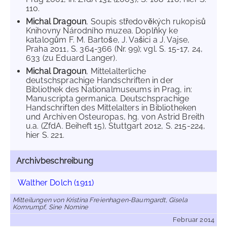
110.
Michal Dragoun
, Soupis středovĕkých rukopisů
Knihovny Národního muzea. Doplňky ke
katalogům F. M. Bartoše, J. Vašici a J. Vajse,
Praha 2011, S. 364-366 (Nr. 99); vgl. S. 15-17, 24,
633 (zu Eduard Langer).
Michal Dragoun
, Mittelalterliche
deutschsprachige Handschriften in der
Bibliothek des Nationalmuseums in Prag, in:
Manuscripta germanica. Deutschsprachige
Handschriften des Mittelalters in Bibliotheken
und Archiven Osteuropas, hg. von Astrid Breith
u.a. (ZfdA. Beiheft 15), Stuttgart 2012, S. 215-224,
hier S. 221.
Archivbeschreibung
Walther Dolch (1911)
Mitteilungen von Kristina Freienhagen-Baumgardt, Gisela
Kornrumpf, Sine Nomine
Februar 2014