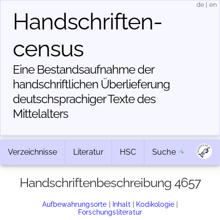
de
|
en
Handschriften­
census
Eine Bestandsaufnahme der
handschriftlichen Über­lieferung
deutschsprachiger Texte des
Mittelalters
Verzeichnisse
Literatur
HSC
Suche
Handschriftenbeschreibung 4657
Aufbewahrungsorte
|
Inhalt
|
Kodikologie
|
Forschungsliteratur