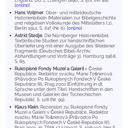
England, Bd. 1, Erlangen 1896, S. 50f. (Nr. 48).
[
online
]
Hans Vollmer
, Ober- und mitteldeutsche
Historienbibeln (Materialien zur Bibelgeschichte
und religiösen Volkskunde des Mittelalters I,1),
Berlin 1912, S. 61f. (Nr. 6). [
online
]
Astrid Stedje
, Die Nürnberger Historienbibel.
Textkritische Studien zur handschriftlichen
Überlieferung mit einer Ausgabe des Weidener
Fragments (Deutsches Bibel-Archiv.
Abhandlungen und Vorträge 3), Hamburg 1968,
S. 85.
Rukopisné Fondy Muzeí a Galerií
v České
Republice, Redaktor svazku: Marie Tošnerová
(Průvodce Po Rukopisných Fondech V České
Republice III), Prag 2001 [Einführung in dt.
Sprache unter dem Titel: Handschriften in den
Museen und Galerien der Tschechischen
Republik], S. 128 (Nr. 99).
Klaus Klein
, Rezension zu: Rukopisné Fondy
Muzeí a Galerií v České Republice, Redaktor
svazku: Marie Tošnerová (Průvodce Po
Rukopisných Fondech V České Republice III),
Prag 2001, in: ZfdA 132 (2003), S. 108-110, hier S.