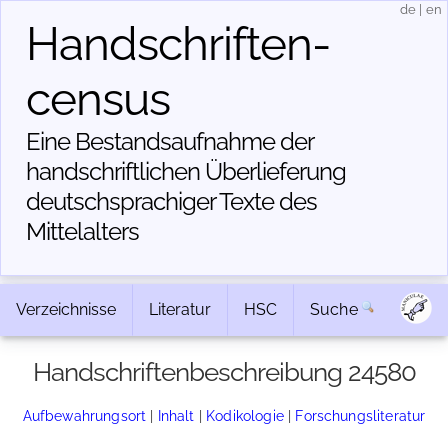
de
|
en
Handschriften­
census
Eine Bestandsaufnahme der
handschriftlichen Über­lieferung
deutschsprachiger Texte des
Mittelalters
Verzeichnisse
Literatur
HSC
Suche
Handschriftenbeschreibung 24580
Aufbewahrungsort
|
Inhalt
|
Kodikologie
|
Forschungsliteratur