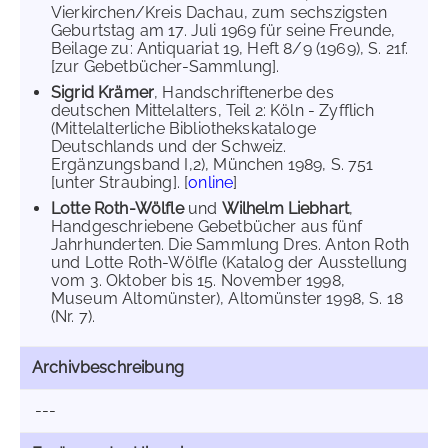
Vierkirchen/Kreis Dachau, zum sechszigsten
Geburtstag am 17. Juli 1969 für seine Freunde,
Beilage zu: Antiquariat 19, Heft 8/9 (1969), S. 21f.
[zur Gebetbücher-Sammlung].
Sigrid Krämer
, Handschriftenerbe des
deutschen Mittelalters, Teil 2: Köln - Zyfflich
(Mittelalterliche Bibliothekskataloge
Deutschlands und der Schweiz.
Ergänzungsband I,2), München 1989, S. 751
[unter Straubing]. [
online
]
Lotte Roth-Wölfle
und
Wilhelm Liebhart
,
Handgeschriebene Gebetbücher aus fünf
Jahrhunderten. Die Sammlung Dres. Anton Roth
und Lotte Roth-Wölfle (Katalog der Ausstellung
vom 3. Oktober bis 15. November 1998,
Museum Altomünster), Altomünster 1998, S. 18
(Nr. 7).
Archivbeschreibung
---