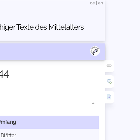
de
|
en
ger Texte des Mittelalters
44
Umfang
 Blätter