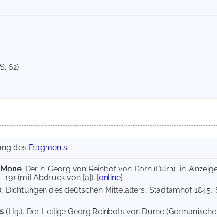
S. 62)
ung des
Fragments
h Mone
, Der h. Georg von Reinbot von Dorn (Dürn), in: Anzeig
6-191 (mit Abdruck von [a]). [
online
]
), Dichtungen des deütschen Mittelalters, Stadtamhof 1845, S.
us
(Hg.), Der Heilige Georg Reinbots von Durne (Germanische Bi