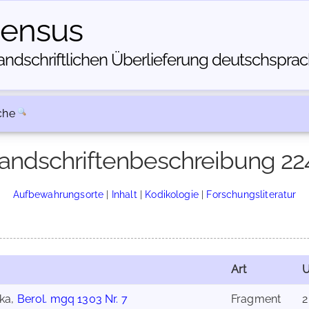
census
dschriftlichen Über­lieferung deutschsprachi
che
andschriftenbeschreibung 22
Aufbewahrungsorte
|
Inhalt
|
Kodikologie
|
Forschungsliteratur
Art
ska,
Berol. mgq 1303 Nr. 7
Fragment
2