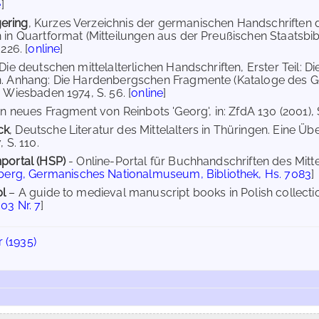
e
]
ering
, Kurzes Verzeichnis der germanischen Handschriften de
 in Quartformat (Mitteilungen aus der Preußischen Staatsbibl
226. [
online
]
 Die deutschen mittelalterlichen Handschriften, Erster Teil: Di
n. Anhang: Die Hardenbergschen Fragmente (Kataloge des
, Wiesbaden 1974, S. 56. [
online
]
Ein neues Fragment von Reinbots 'Georg', in: ZfdA 130 (2001), S
ck
, Deutsche Literatur des Mittelalters in Thüringen. Eine Üb
 S. 110.
portal (HSP)
- Online-Portal für Buchhandschriften des Mit
erg, Germanisches Nationalmuseum, Bibliothek, Hs. 7083
]
pl
– A guide to medieval manuscript books in Polish collectio
03 Nr. 7
]
 (1935)