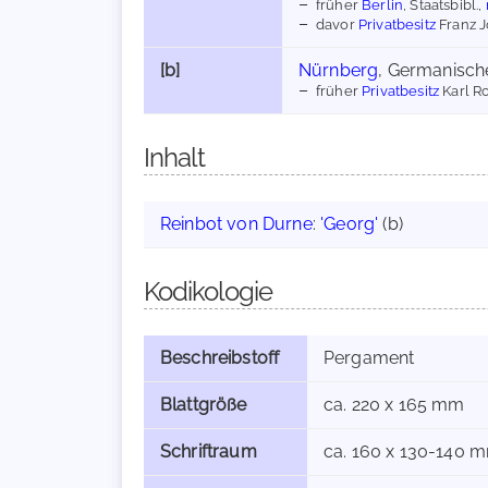
früher
Berlin
, Staatsbibl.,
davor
Privatbesitz
Franz 
[b]
Nürnberg
, Germanisc
früher
Privatbesitz
Karl R
Inhalt
Reinbot von Durne
:
'Georg'
(b)
Kodikologie
Beschreibstoff
Pergament
Blattgröße
ca. 220 x 165 mm
Schriftraum
ca. 160 x 130-140 