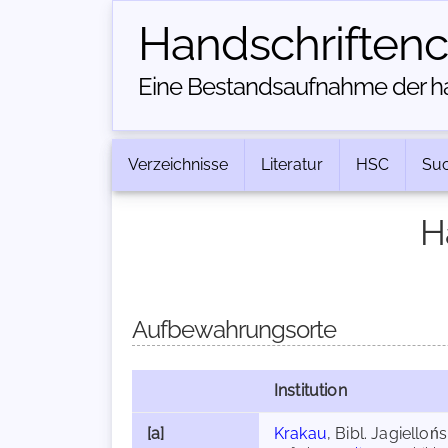
Handschriften­
Eine Bestandsaufnahme der han
Verzeichnisse
Literatur
HSC
Su
H
Aufbewahrungsorte
Institution
[a]
Krakau
, Bibl. Jagielloń