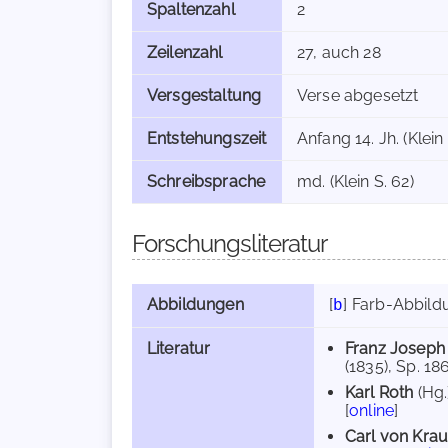
Spaltenzahl
2
Zeilenzahl
27, auch 28
Versgestaltung
Verse abgesetzt
Entstehungszeit
Anfang 14. Jh. (Klein 
Schreibsprache
md. (Klein S. 62)
Forschungsliteratur
Abbildungen
[
]
Farb-Abbild
b
Literatur
Franz Josep
(1835), Sp. 18
Karl Roth
(Hg.
[
online
]
Carl von Kra