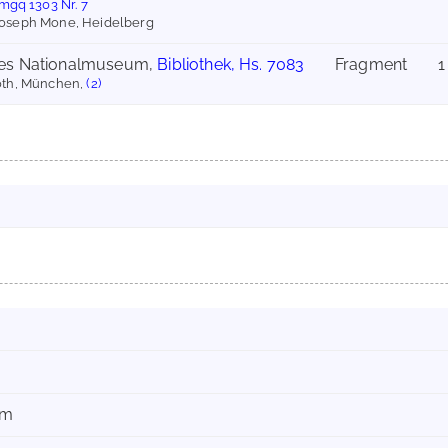
mgq 1303 Nr. 7
Joseph Mone, Heidelberg
hes Nationalmuseum,
Bibliothek, Hs. 7083
Fragment
1
oth, München,
(2)
mm