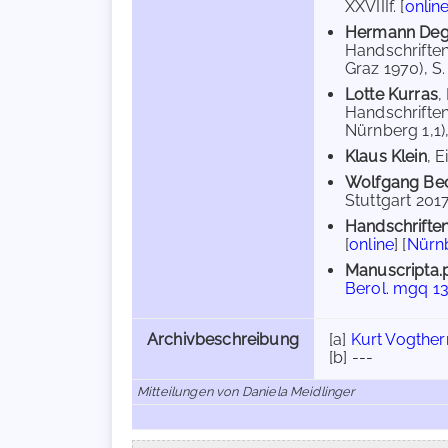
XXVIIIf. [
onlin
Hermann Deg
Handschriften
Graz 1970), S. 
Lotte Kurras
,
Handschrifte
Nürnberg 1,1)
Klaus Klein
, 
Wolfgang Be
Stuttgart 2017,
Handschriften
[
online
] [
Nürnb
Manuscripta.
Berol. mgq 13
Archivbeschreibung
[a]
Kurt Vogtherr
[b] ---
Mitteilungen von Daniela Meidlinger