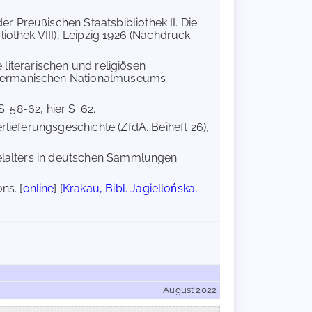
r Preußischen Staatsbibliothek II. Die
iothek VIII), Leipzig 1926 (Nachdruck
e literarischen und religiösen
 Germanischen Nationalmuseums
. 58-62, hier S. 62.
erlieferungsgeschichte (ZfdA. Beiheft 26),
telalters in deutschen Sammlungen
ns. [
online
] [
Krakau, Bibl. Jagiellońska,
August 2022