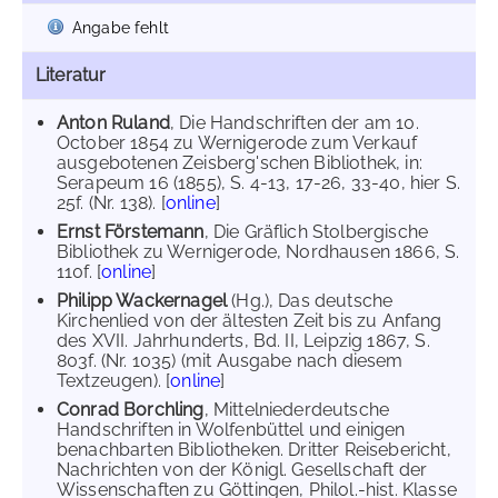
Angabe fehlt
Literatur
Anton Ruland
, Die Handschriften der am 10.
October 1854 zu Wernigerode zum Verkauf
ausgebotenen Zeisberg'schen Bibliothek, in:
Serapeum 16 (1855), S. 4-13, 17-26, 33-40, hier S.
25f. (Nr. 138). [
online
]
Ernst Förstemann
, Die Gräflich Stolbergische
Bibliothek zu Wernigerode, Nordhausen 1866, S.
110f. [
online
]
Philipp Wackernagel
(Hg.), Das deutsche
Kirchenlied von der ältesten Zeit bis zu Anfang
des XVII. Jahrhunderts, Bd. II, Leipzig 1867, S.
803f. (Nr. 1035) (mit Ausgabe nach diesem
Textzeugen). [
online
]
Conrad Borchling
, Mittelniederdeutsche
Handschriften in Wolfenbüttel und einigen
benachbarten Bibliotheken. Dritter Reisebericht,
Nachrichten von der Königl. Gesellschaft der
Wissenschaften zu Göttingen, Philol.-hist. Klasse