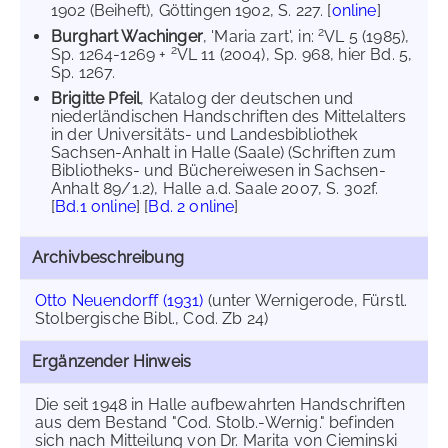
1902 (Beiheft), Göttingen 1902, S. 227. [
online
]
2
Burghart Wachinger
, 'Maria zart', in:
VL 5 (1985),
2
Sp. 1264-1269 +
VL 11 (2004), Sp. 968, hier Bd. 5,
Sp. 1267.
Brigitte Pfeil
, Katalog der deutschen und
niederländischen Handschriften des Mittelalters
in der Universitäts- und Landesbibliothek
Sachsen-Anhalt in Halle (Saale) (Schriften zum
Bibliotheks- und Büchereiwesen in Sachsen-
Anhalt 89/1.2), Halle a.d. Saale 2007, S. 302f.
[
Bd.1 online
] [
Bd. 2 online
]
Archivbeschreibung
Otto Neuendorff (1931)
(unter Wernigerode, Fürstl.
Stolbergische Bibl., Cod. Zb 24)
Ergänzender Hinweis
Die seit 1948 in Halle aufbewahrten Handschriften
aus dem Bestand "Cod. Stolb.-Wernig." befinden
sich nach Mitteilung von Dr. Marita von Cieminski