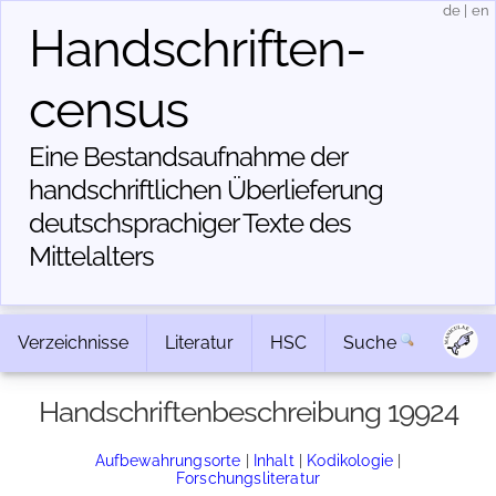
de
|
en
Handschriften­
census
Eine Bestandsaufnahme der
handschriftlichen Über­lieferung
deutschsprachiger Texte des
Mittelalters
Verzeichnisse
Literatur
HSC
Suche
Handschriftenbeschreibung 19924
Aufbewahrungsorte
|
Inhalt
|
Kodikologie
|
Forschungsliteratur