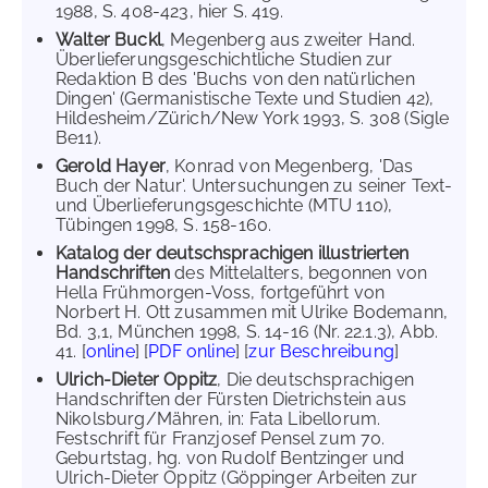
1988, S. 408-423, hier S. 419.
Walter Buckl
, Megenberg aus zweiter Hand.
Überlieferungsgeschichtliche Studien zur
Redaktion B des 'Buchs von den natürlichen
Dingen' (Germanistische Texte und Studien 42),
Hildesheim/Zürich/New York 1993, S. 308 (Sigle
Be11).
Gerold Hayer
, Konrad von Megenberg, 'Das
Buch der Natur'. Untersuchungen zu seiner Text-
und Überlieferungsgeschichte (MTU 110),
Tübingen 1998, S. 158-160.
Katalog der deutschsprachigen illustrierten
Handschriften
des Mittelalters, begonnen von
Hella Frühmorgen-Voss, fortgeführt von
Norbert H. Ott zusammen mit Ulrike Bodemann,
Bd. 3,1, München 1998, S. 14-16 (Nr. 22.1.3), Abb.
41. [
online
] [
PDF online
] [
zur Beschreibung
]
Ulrich-Dieter Oppitz
, Die deutschsprachigen
Handschriften der Fürsten Dietrichstein aus
Nikolsburg/Mähren, in: Fata Libellorum.
Festschrift für Franzjosef Pensel zum 70.
Geburtstag, hg. von Rudolf Bentzinger und
Ulrich-Dieter Oppitz (Göppinger Arbeiten zur