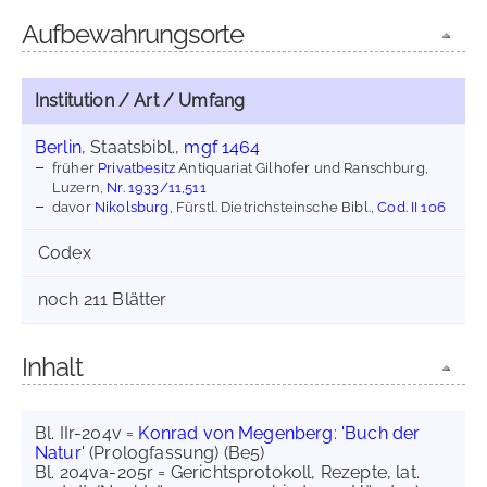
Aufbewahrungsorte
Institution / Art / Umfang
Berlin
, Staatsbibl.,
mgf 1464
früher
Privatbesitz
Antiquariat Gilhofer und Ranschburg,
Luzern,
Nr. 1933/11,511
davor
Nikolsburg
, Fürstl. Dietrichsteinsche Bibl.,
Cod. II 106
Codex
noch 211 Blätter
Inhalt
Bl. IIr-204v =
Konrad von Megenberg
:
'Buch der
Natur'
(Prologfassung) (Be5)
Bl. 204va-205r = Gerichtsprotokoll, Rezepte, lat.