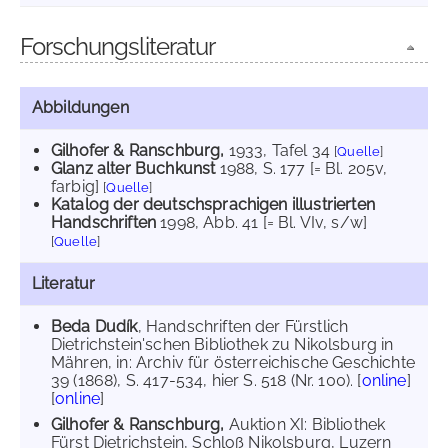
Forschungsliteratur
Abbildungen
Gilhofer & Ranschburg,
1933
, Tafel 34
[
Quelle
]
Glanz alter Buchkunst
1988
, S. 177 [= Bl. 205v,
farbig]
[
Quelle
]
Katalog der deutschsprachigen illustrierten
Handschriften
1998
, Abb. 41 [= Bl. VIv, s/w]
[
Quelle
]
Literatur
Beda Dudík
, Handschriften der Fürstlich
Dietrichstein'schen Bibliothek zu Nikolsburg in
Mähren, in: Archiv für österreichische Geschichte
39 (1868), S. 417-534, hier S. 518 (Nr. 100). [
online
]
[
online
]
Gilhofer & Ranschburg,
Auktion XI: Bibliothek
Fürst Dietrichstein, Schloß Nikolsburg, Luzern