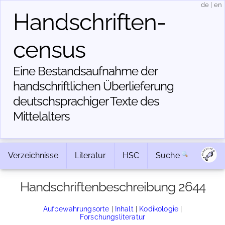
de
|
en
Handschriften­
census
Eine Bestandsaufnahme der
handschriftlichen Über­lieferung
deutschsprachiger Texte des
Mittelalters
Verzeichnisse
Literatur
HSC
Suche
Handschriftenbeschreibung 2644
Aufbewahrungsorte
|
Inhalt
|
Kodikologie
|
Forschungsliteratur