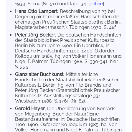
1933, S. 102 (Nr. 511) und Tafel 34. [
online
]
Hans Otto Lampert
, Beschreibung von 23 bei
Degering nicht mehr erfaßten Handschriften der
ehemaligen Preußischen Staatsbibliothek Berlin,
Magisterarbeit (masch.), Tübingen 1970, S. 48f.
Peter Jörg Becker
, Die deutschen Handschriften
der Staatsbibliothek Preußischer Kulturbesitz
Berlin bis zum Jahre 1400. Ein Überblick, in:
Deutsche Handschriften 1100-1400. Oxforder
Kolloquium 1985, hg. von Volker Honemann und
Nigel F. Palmer, Tübingen 1988, S. 330-341, hier
S. 335.
Glanz alter Buchkunst.
Mittelalterliche
Handschriften der Staatsbibliothek Preußischer
Kulturbesitz Berlin, hg. von Tilo Brandis und
Peter Jörg Becker (Staatsbibliothek Preußischer
Kulturbesitz. Ausstellungskataloge 33),
Wiesbaden 1988, S. 176f. (Nr. 82).
Gerold Hayer
, Die Überlieferung von Konrads
von Megenberg 'Buch der Natur'. Eine
Bestandsaufnahme, in: Deutsche Handschriften
1100-1400. Oxforder Kolloquium 1985, hg. von
Volker Honemann und Nigel F. Palmer, Tübingen