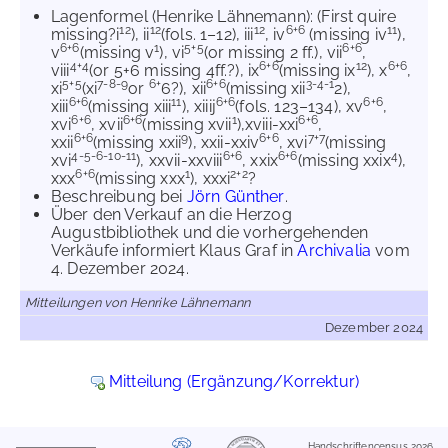
Lagenformel (Henrike Lähnemann): (First quire
12
12
12
6+6
11
missing?i
), ii
(fols. 1–12), iii
, iv
(missing iv
),
6+6
1
5+5
6+6
v
(missing v
), vi
(or missing 2 ff.), vii
,
4+4
6+6
12
6+6
viii
(or 5+6 missing 4ff.?), ix
(missing ix
), x
,
5+5
7-8-9
6+
6+6
3-4-1
xi
(xi
or
6?), xii
(missing xii
2),
6+6
11
6+6
6+6
xiii
(missing xiii
), xiiij
(fols. 123–134), xv
,
6+6
6+6
1
6+6
xvi
, xvii
(missing xvii
),xviii-xxi
,
6+6
9
6+6
7+7
xxii
(missing xxii
), xxii-xxiv
, xvi
(missing
4-5-6-10-11
6+6
6+6
4
xvi
), xxvii-xxviii
, xxix
(missing xxix
),
6+6
1
2+2
xxx
(missing xxx
), xxxi
?
Beschreibung bei
Jörn Günther
.
Über den Verkauf an die Herzog
Augustbibliothek und die vorhergehenden
Verkäufe informiert Klaus Graf in
Archivalia
vom
4. Dezember 2024.
Mitteilungen von Henrike Lähnemann
Dezember 2024
Mitteilung (Ergänzung/Korrektur)
Handschriftencensus 2026