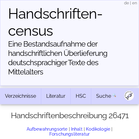
de
|
en
Handschriften­
census
Eine Bestandsaufnahme der
handschriftlichen Über­lieferung
deutschsprachiger Texte des
Mittelalters
Verzeichnisse
Literatur
HSC
Suche
Handschriftenbeschreibung 26471
Aufbewahrungsorte
|
Inhalt
|
Kodikologie
|
Forschungsliteratur