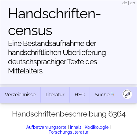
de
|
en
Handschriften­
census
Eine Bestandsaufnahme der
handschriftlichen Über­lieferung
deutschsprachiger Texte des
Mittelalters
Verzeichnisse
Literatur
HSC
Suche
Handschriftenbeschreibung 6364
Aufbewahrungsorte
|
Inhalt
|
Kodikologie
|
Forschungsliteratur