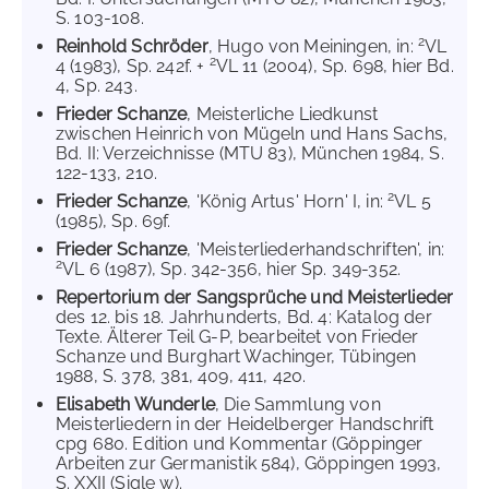
S. 103-108.
2
Reinhold Schröder
, Hugo von Meiningen, in:
VL
2
4 (1983), Sp. 242f. +
VL 11 (2004), Sp. 698, hier Bd.
4, Sp. 243.
Frieder Schanze
, Meisterliche Liedkunst
zwischen Heinrich von Mügeln und Hans Sachs,
Bd. II: Verzeichnisse (MTU 83), München 1984, S.
122-133, 210.
2
Frieder Schanze
, 'König Artus' Horn' I, in:
VL 5
(1985), Sp. 69f.
Frieder Schanze
, 'Meisterliederhandschriften', in:
2
VL 6 (1987), Sp. 342-356, hier Sp. 349-352.
Repertorium der Sangsprüche und Meisterlieder
des 12. bis 18. Jahrhunderts, Bd. 4: Katalog der
Texte. Älterer Teil G-P, bearbeitet von Frieder
Schanze und Burghart Wachinger, Tübingen
1988, S. 378, 381, 409, 411, 420.
Elisabeth Wunderle
, Die Sammlung von
Meisterliedern in der Heidelberger Handschrift
cpg 680. Edition und Kommentar (Göppinger
Arbeiten zur Germanistik 584), Göppingen 1993,
S. XXII (Sigle w).