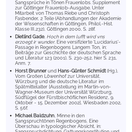
Sangsprüche in Tönen Frauenlobs. Supplement
zur Göttinger Frauenlob-Ausgabe. Unter
Mitarbeit von Thomas Riebe und Christoph
Fasbender, 2 Teile (Abhandlungen der Akademie
der Wissenschaften in Göttingen, Philol.-Hist.
Klasse III,232), Göttingen 2000, S. 28f.
Dietlind Gade
,
Hoch in dem lufft wird vns
erzoegt ir wunder
. Eine versifizierte 'Lucidarius'-
Passage in Regenbogens Langem Ton, in:
Beiträge zur Geschichte der deutschen Sprache
und Literatur 123 (2001), S. 230-252, hier S. 231,
Anm. 7.
Horst Brunner
und
Hans-Günter Schmidt
(Hg.),
Vom Großen Löwenhof zur Universität.
Würzburg und die deutsche Literatur im
Spätmittelalter [Ausstellung im Martin-von-
Wagner-Museum der Universität Würzburg,
Südflügel der Fürstbischöflichen Residenz, 9.
Oktober - 15. Dezember 2002], Wiesbaden 2002,
S. 56f.
Michael Baldzuhn
, Minne in den
Sangspruchtönen Regenbogens. Eine
Überschau in typologischer Absicht, in:
Sangspruchdichtung. Gattungskonstitution und