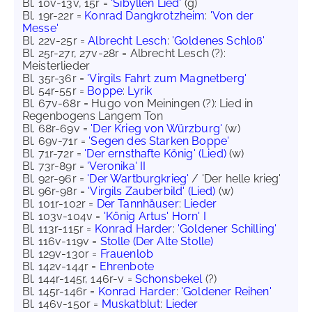
Bl. 10v-13v, 15r =
'Sibyllen Lied'
(g)
Bl. 19r-22r =
Konrad Dangkrotzheim
:
'Von der
Messe'
Bl. 22v-25r =
Albrecht Lesch
:
'Goldenes Schloß'
Bl. 25r-27r, 27v-28r = Albrecht Lesch (?):
Meisterlieder
Bl. 35r-36r =
'Virgils Fahrt zum Magnetberg'
Bl. 54r-55r =
Boppe
:
Lyrik
Bl. 67v-68r = Hugo von Meiningen (?): Lied in
Regenbogens Langem Ton
Bl. 68r-69v =
'Der Krieg von Würzburg'
(w)
Bl. 69v-71r =
'Segen des Starken Boppe'
Bl. 71r-72r =
'Der ernsthafte König' (Lied)
(w)
Bl. 73r-89r =
'Veronika' II
Bl. 92r-96r =
'Der Wartburgkrieg'
/ 'Der helle krieg'
Bl. 96r-98r =
'Virgils Zauberbild' (Lied)
(w)
Bl. 101r-102r =
Der Tannhäuser
:
Lieder
Bl. 103v-104v =
'König Artus' Horn' I
Bl. 113r-115r =
Konrad Harder
:
'Goldener Schilling'
Bl. 116v-119v =
Stolle (Der Alte Stolle)
Bl. 129v-130r =
Frauenlob
Bl. 142v-144r =
Ehrenbote
Bl. 144r-145r, 146r-v =
Schonsbekel
(?)
Bl. 145r-146r =
Konrad Harder
:
'Goldener Reihen'
Bl. 146v-150r =
Muskatblut
:
Lieder