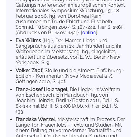
Gattungsinterferenzen im europäischen Kontext.
Internationales Symposium Würzburg, 15.-18.
Februar 2006, hg. von Dorothea Klein
zusammen mit Trude Ehlert und Elisabeth
Schmid, Tübingen 2007, S. 187-242, hier S. 236f.
(Abdruck von Bl. 140v-142r). [
online
]
Eva Willms
(Hg.), Der Marner. Lieder und
Sangsprüche aus dem 13. Jahrhundert und ihr
Weiterleben im Meistersang, hg., eingeleitet,
erläutert und übersetzt von E. W., Berlin/New
York 2008, S. 9.
Volker Zapf
, Stolle und die Alment. Einführung -
Edition - Kommentar (Nova Mediaevalia 7),
Göttingen 2010, S. 40f.
Franz-Josef Holznagel
, Die Lieder, in: Wolfram
von Eschenbach. Ein Handbuch, hg. von
Joachim Heinzle, Berlin/Boston 2011, Bd. I, S.
83-143 mit Bd. II, S. 1388 (Abb. 3), hier Bd. I, S.
133.
Franziska Wenzel
, Meisterschaft im Prozess. Der
Lange Ton Frauenlobs - Texte und Studien. Mit
einem Beitrag zu vormoderner Textualität und
Autorschaft (Deutsche Literatur. Studien und