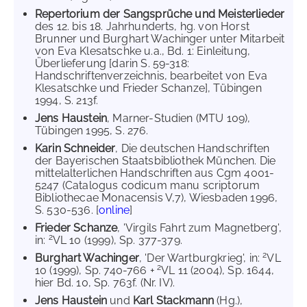
Repertorium der Sangsprüche und Meisterlieder
des 12. bis 18. Jahrhunderts, hg. von Horst
Brunner und Burghart Wachinger unter Mitarbeit
von Eva Klesatschke u.a., Bd. 1: Einleitung,
Überlieferung [darin S. 59-318:
Handschriftenverzeichnis, bearbeitet von Eva
Klesatschke und Frieder Schanze], Tübingen
1994, S. 213f.
Jens Haustein
, Marner-Studien (MTU 109),
Tübingen 1995, S. 276.
Karin Schneider
, Die deutschen Handschriften
der Bayerischen Staatsbibliothek München. Die
mittelalterlichen Handschriften aus Cgm 4001-
5247 (Catalogus codicum manu scriptorum
Bibliothecae Monacensis V,7), Wiesbaden 1996,
S. 530-536. [
online
]
Frieder Schanze
, 'Virgils Fahrt zum Magnetberg',
2
in:
VL 10 (1999), Sp. 377-379.
2
Burghart Wachinger
, 'Der Wartburgkrieg', in:
VL
2
10 (1999), Sp. 740-766 +
VL 11 (2004), Sp. 1644,
hier Bd. 10, Sp. 763f. (Nr. IV).
Jens Haustein
und
Karl Stackmann
(Hg.),