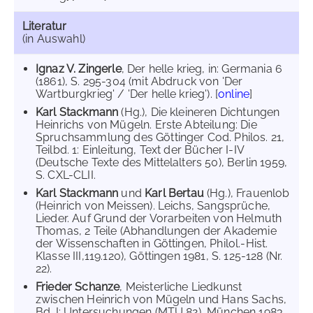
Literatur
(in Auswahl)
Ignaz V. Zingerle
, Der helle krieg, in: Germania 6
(1861), S. 295-304 (mit Abdruck von 'Der
Wartburgkrieg' / 'Der helle krieg'). [
online
]
Karl Stackmann
(Hg.), Die kleineren Dichtungen
Heinrichs von Mügeln. Erste Abteilung: Die
Spruchsammlung des Göttinger Cod. Philos. 21,
Teilbd. 1: Einleitung, Text der Bücher I-IV
(Deutsche Texte des Mittelalters 50), Berlin 1959,
S. CXL-CLII.
Karl Stackmann
und
Karl Bertau
(Hg.), Frauenlob
(Heinrich von Meissen). Leichs, Sangsprüche,
Lieder. Auf Grund der Vorarbeiten von Helmuth
Thomas, 2 Teile (Abhandlungen der Akademie
der Wissenschaften in Göttingen, Philol.-Hist.
Klasse III,119.120), Göttingen 1981, S. 125-128 (Nr.
22).
Frieder Schanze
, Meisterliche Liedkunst
zwischen Heinrich von Mügeln und Hans Sachs,
Bd. I: Untersuchungen (MTU 82), München 1983,