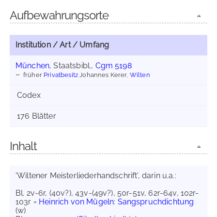
Aufbewahrungsorte
Institution / Art / Umfang
München
, Staatsbibl.,
Cgm 5198
früher
Privatbesitz
Johannes Kerer,
Wilten
Codex
176 Blätter
Inhalt
'Wiltener Meisterliederhandschrift', darin u.a.:
Bl. 2v-6r, (40v?), 43v-(49v?), 50r-51v, 62r-64v, 102r-
103r =
Heinrich von Mügeln
:
Sangspruchdichtung
(w)