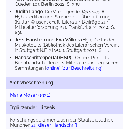
Quellen 10), Berlin 2012, S. 338.
Judith Lange
, Die Verslegende
Veronica II
.
Hybridedition und Studien zur Überlieferung
(Kultur, Wissenschaft, Literatur. Beiträge zur
Mittelalterforschung 27), Frankfurt a.M. 2014, S.
83f.
Jens Haustein
und
Eva Willms
(Hg.), Die Lieder
Muskatbluts (Bibliothek des Literarischen Vereins
in Stuttgart N.F. 2 [356]), Stuttgart 2021, S. 11.
Handschriftenportal (HSP)
- Online-Portal für
Buchhandschriften des Mittelalters in deutschen
Sammlungen [
online
] [
zur Beschreibung
]
Archivbeschreibung
Maria Moser (1931)
Ergänzender Hinweis
Forschungsdokumentation der Staatsbibliothek
München
zu dieser Handschrift
.