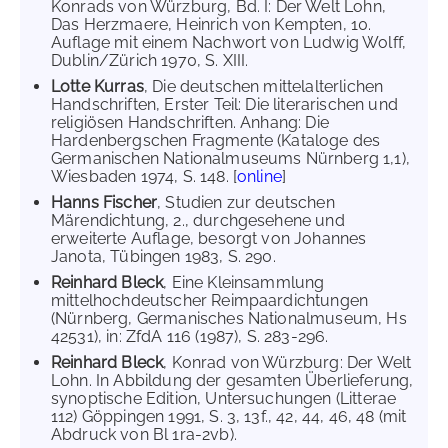
Konrads von Würzburg, Bd. I: Der Welt Lohn,
Das Herzmaere, Heinrich von Kempten, 10.
Auflage mit einem Nachwort von Ludwig Wolff,
Dublin/Zürich 1970, S. XIII.
Lotte Kurras
, Die deutschen mittelalterlichen
Handschriften, Erster Teil: Die literarischen und
religiösen Handschriften. Anhang: Die
Hardenbergschen Fragmente (Kataloge des
Germanischen Nationalmuseums Nürnberg 1,1),
Wiesbaden 1974, S. 148. [
online
]
Hanns Fischer
, Studien zur deutschen
Märendichtung, 2., durchgesehene und
erweiterte Auflage, besorgt von Johannes
Janota, Tübingen 1983, S. 290.
Reinhard Bleck
, Eine Kleinsammlung
mittelhochdeutscher Reimpaardichtungen
(Nürnberg, Germanisches Nationalmuseum, Hs
42531), in: ZfdA 116 (1987), S. 283-296.
Reinhard Bleck
, Konrad von Würzburg: Der Welt
Lohn. In Abbildung der gesamten Überlieferung,
synoptische Edition, Untersuchungen (Litterae
112) Göppingen 1991, S. 3, 13f., 42, 44, 46, 48 (mit
Abdruck von Bl 1ra-2vb).