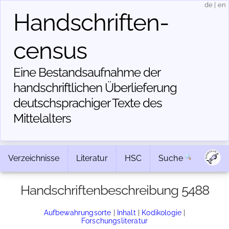
de
|
en
Handschriften­
census
Eine Bestandsaufnahme der
handschriftlichen Über­lieferung
deutschsprachiger Texte des
Mittelalters
Verzeichnisse
Literatur
HSC
Suche
Handschriftenbeschreibung 5488
Aufbewahrungsorte
|
Inhalt
|
Kodikologie
|
Forschungsliteratur