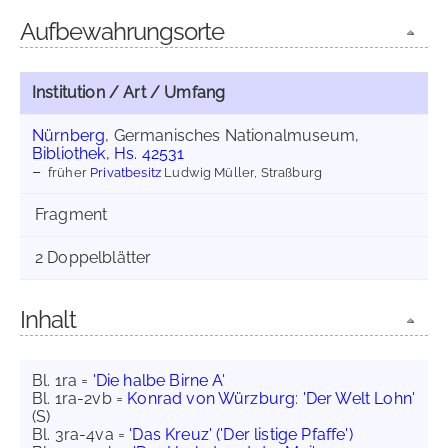
Aufbewahrungsorte
Institution / Art / Umfang
Nürnberg
, Germanisches Nationalmuseum,
Bibliothek, Hs. 42531
früher
Privatbesitz
Ludwig Müller, Straßburg
Fragment
2 Doppelblätter
Inhalt
Bl. 1ra =
'Die halbe Birne A'
Bl. 1ra-2vb =
Konrad von Würzburg
:
'Der Welt Lohn'
(S)
Bl. 3ra-4va =
'Das Kreuz' ('Der listige Pfaffe')