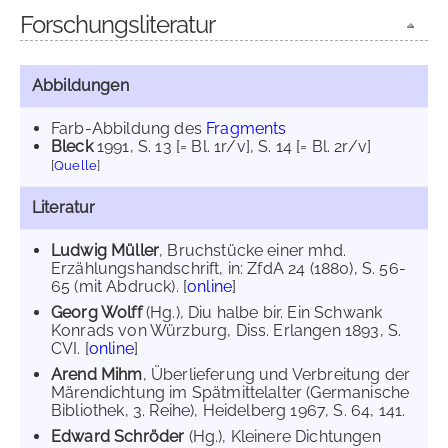
Forschungsliteratur
Abbildungen
Farb-Abbildung des
Fragments
Bleck
1991
, S. 13 [= Bl. 1r/v]
, S. 14 [= Bl. 2r/v]
[
Quelle
]
Literatur
Ludwig Müller
, Bruchstücke einer mhd.
Erzählungshandschrift, in: ZfdA 24 (1880), S. 56-
65 (mit Abdruck). [
online
]
Georg Wolff
(Hg.), Diu halbe bir. Ein Schwank
Konrads von Würzburg, Diss. Erlangen 1893, S.
CVI. [
online
]
Arend Mihm
, Überlieferung und Verbreitung der
Märendichtung im Spätmittelalter (Germanische
Bibliothek, 3. Reihe), Heidelberg 1967, S. 64, 141.
Edward Schröder
(Hg.), Kleinere Dichtungen