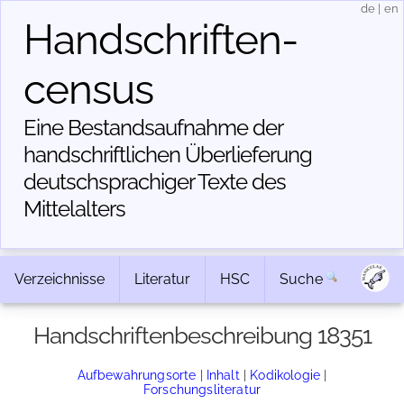
de
|
en
Handschriften­
census
Eine Bestandsaufnahme der
handschriftlichen Über­lieferung
deutschsprachiger Texte des
Mittelalters
Verzeichnisse
Literatur
HSC
Suche
Handschriftenbeschreibung 18351
Aufbewahrungsorte
|
Inhalt
|
Kodikologie
|
Forschungsliteratur