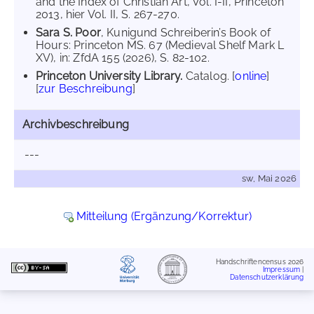
and the Index of Christian Art, Vol. I-II, Princeton
2013, hier Vol. II, S. 267-270.
Sara S. Poor
, Kunigund Schreiberin’s Book of
Hours: Princeton MS. 67 (Medieval Shelf Mark L
XV), in: ZfdA 155 (2026), S. 82-102.
Princeton University Library.
Catalog. [
online
]
[
zur Beschreibung
]
Archivbeschreibung
---
sw, Mai 2026
Mitteilung (Ergänzung/Korrektur)
Handschriftencensus 2026
Impressum
|
Datenschutzerklärung