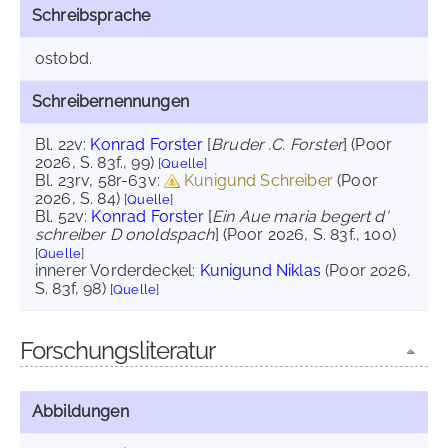
Schreibsprache
ostobd.
Schreibernennungen
Bl. 22v:
Konrad Forster
[
Bruder .C. Forster
] (Poor
2026, S. 83f., 99)
[
Quelle
]
Bl. 23rv, 58r-63v:
Kunigund Schreiber
(Poor
2026, S. 84)
[
Quelle
]
Bl. 52v:
Konrad Forster
[
Ein Aue maria begert d'
schreiber D onoldspach
] (Poor 2026, S. 83f., 100)
[
Quelle
]
innerer Vorderdeckel:
Kunigund Niklas
(Poor 2026,
S. 83f, 98)
[
Quelle
]
Forschungsliteratur
Abbildungen