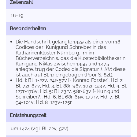
Zeilenzahl
16-19
Besonderheiten
Die Handschrift gelangte 1429 als einer von 18
Codices der Kunigund Schreiber in das
Katharinenkloster Nürnberg. Im im
Bücherverzeichnis, das die Klosterbibliothekarin
Kunigund Niklas zwischen 1455 und 1475
anlegte, trug der Codex die Signatur
L XV
; diese
ist auch auf Bl. 1r eingetragen (Poor S. 82f.).
Hd. I: Bl. 1-22v, 24r-57v [= Konrad Forster]; Hd. 2:
Bl. 72r-87v; Hd. 3: Bl. 88r-98v, 102r-123v; Hd. 4: Bl.
127r-176v; Hd. 5: Bl. 23rv, 58r-63v [= Kunigund
Schreiber?]; Hd. 6: Bl. 68r-69v, 177rv; Hd. 7: Bl.
94-101v; Hd. 8: 123v-125r
Entstehungszeit
um 1424 (vgl. Bl. 22v, 52v)