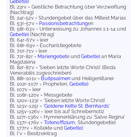
Gebet(e)
Bl. 23rv = Geistliche Betrachtung über Verzweiflung
[Nachtrag]
Bl. 24r-52v = Stundengebet über das Mitleid Marias
Bl. 53r-57v =
Passionsbetrachtung
en
Bl. 58r-63v = Unterweisung zu Johannes 1:1-14 und
Gebet(e)
[Nachtrag]
Bl. 64r-67v = leer
Bl. 68r-69v = Eucharistiegebete
Bl. 70r-71v = leer
Bl. 72r-82r =
Mariengebet
e und
Gebet(e)
an Maria
Magdalena
Bl. 82r-87v = 'Sieben letzte Worte Christi' (Beda
Venerabilis zugeschrieben)
Bl. 88r-101v =
Bußpsalmen
und Heiligenlitanei
Bl. 102r-107r = Propheten,
Gebet(e)
Bl. 107v = leer
Bl. 108r-120v = Messgebete
Bl. 120v-123r = 'Sieben letzte Worte Christi'
Bl. 123v-125r =
'Goldene Kette St. Bernhards'
Bl. 125v-126v = leer bis auf Schreibernotiz
Bl. 127r-136v = Hymnenerklärung zu 'Salve Regina'
Bl. 137r-176v =
Totenoffizium
, Stundengebet(e)
Bl. 177rv = Kollekte und
Gebet(e)
Bl. I*v = Besitzeintrag