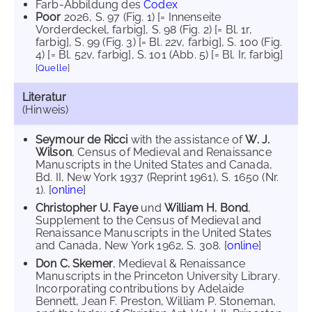
Farb-Abbildung des
Codex
Poor
2026
, S. 97 (Fig. 1) [= Innenseite
Vorderdeckel, farbig]
, S. 98 (Fig. 2) [= Bl. 1r,
farbig]
, S. 99 (Fig. 3) [= Bl. 22v, farbig]
, S. 100 (Fig.
4) [= Bl. 52v, farbig]
, S. 101 (Abb. 5) [= Bl. Ir, farbig]
[
Quelle
]
Literatur
(Hinweis)
Seymour de Ricci
with the assistance of
W. J.
Wilson
, Census of Medieval and Renaissance
Manuscripts in the United States and Canada,
Bd. II, New York 1937 (Reprint 1961), S. 1650 (Nr.
1). [
online
]
Christopher U. Faye
und
William H. Bond
,
Supplement to the Census of Medieval and
Renaissance Manuscripts in the United States
and Canada, New York 1962, S. 308. [
online
]
Don C. Skemer
, Medieval & Renaissance
Manuscripts in the Princeton University Library.
Incorporating contributions by Adelaide
Bennett, Jean F. Preston, William P. Stoneman,